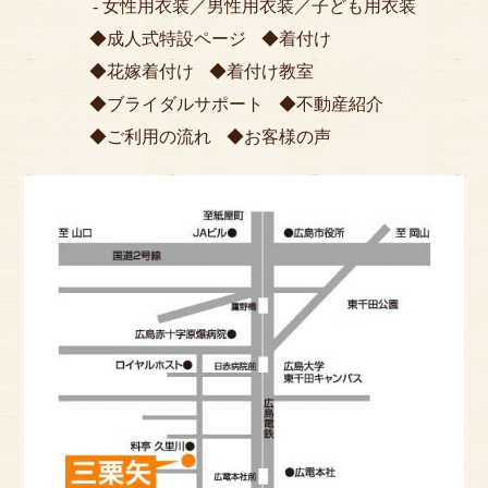
女性用衣装
／
男性用衣装
／
子ども用衣装
成人式特設ページ
着付け
花嫁着付け
着付け教室
ブライダルサポート
不動産紹介
ご利用の流れ
お客様の声