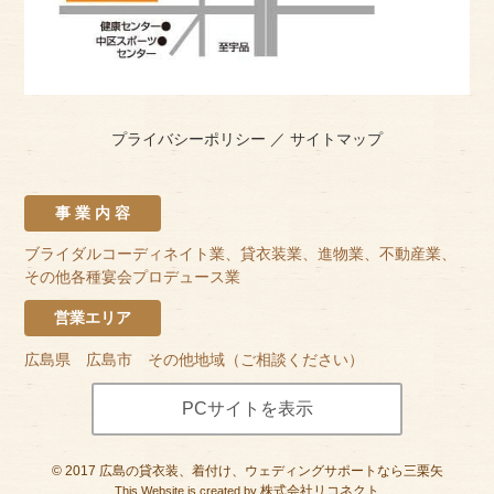
プライバシーポリシー
／
サイトマップ
事 業 内 容
ブライダルコーディネイト業、貸衣装業、進物業、不動産業、
その他各種宴会プロデュース業
営業エリア
広島県 広島市 その他地域（ご相談ください）
PCサイトを表示
©
2017
広島の貸衣装、着付け、ウェディングサポートなら三栗矢
株式会社リコネクト
This Website is created by