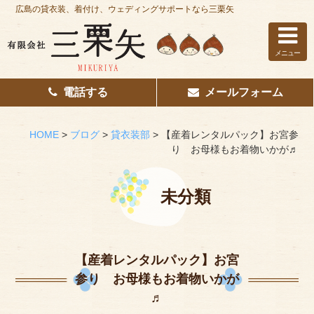
広島の貸衣装、着付け、ウェディングサポートなら三栗矢
メニュー
電話する
メールフォーム
ホーム
はじめての方へ
HOME
>
ブログ
>
貸衣装部
>
【産着レンタルパック】お宮参
り お母様もお着物いかが♬
レンタル衣装
着付け
未分類
花嫁着付け
着付け/教室
【産着レンタルパック】お宮
参り お母様もお着物いかが
その他サービス
♬