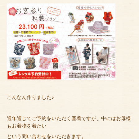
アクセス
サイズのはかり方
よくある質問
ブログ
ご利用の流れ
今月のオススメ衣装
成人式特設ページ
こんなん作りました♪
お問い合わせ
お客様の声
通年通じてご予約をいただく産着ですが、中にはお母様
もお着物を着たい
プライバシーポリシー
という問い合わせをいただきます。