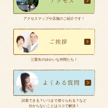
【新入荷】振袖 入りました～♪
2026.5.18
アクセスマップや店舗のご紹介です！
レンタル衣装
振袖 F601 【170㎝可】
2026.5.18
レンタル衣装
振袖 F600 【170㎝可】
三栗矢のゆかいな仲間たち！
試着できる？いつまで借りられる？など
分からないことはココで解決！