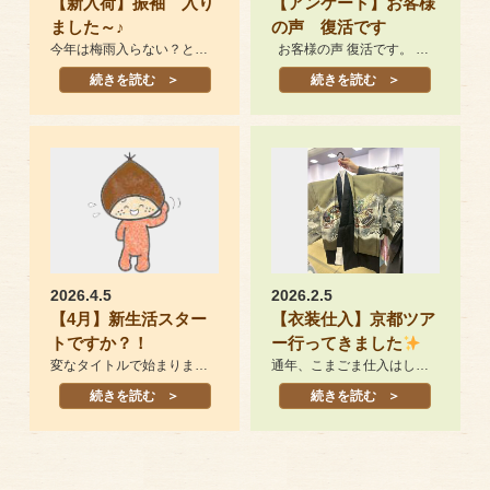
【新入荷】振袖 入り
【アンケート】お客様
ました～♪
の声 復活です
今年は梅雨入らない？というくらい暑い日が続いていますがいかがお過ごしでしょうか そんな…
お客様の声 復活です。 当店をご利用のお客様に、ご利用の感想をお寄せいただき それをま…
続きを読む
続きを読む
2026.4.5
2026.2.5
【4月】新生活スター
【衣装仕入】京都ツア
トですか？！
ー行ってきました
変なタイトルで始まりました4月初めのブログ 3月は有難いことに本当にたくさんのお客様に…
通年、こまごま仕入はしていますが 年に一度は京都に行って商品の仕入れをしています 毎年2月に大きな展…
続きを読む
続きを読む