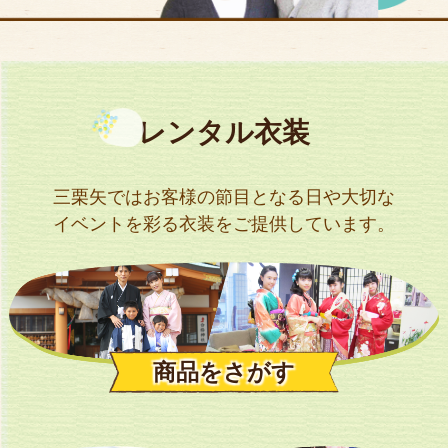
アクセス
サイズのはかり方
よくある質問
レンタル衣装
ブログ
ご利用の流れ
三栗矢ではお客様の節目となる日や大切な
イベントを
彩る衣装をご提供しています。
今月のオススメ衣装
成人式特設ページ
お問い合わせ
商品をさがす
お客様の声
プライバシーポリシー