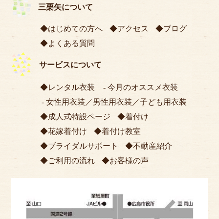
三栗矢について
はじめての方へ
アクセス
ブログ
よくある質問
サービスについて
レンタル衣装
今月のオススメ衣装
女性用衣装
／
男性用衣装
／
子ども用衣装
成人式特設ページ
着付け
花嫁着付け
着付け教室
ブライダルサポート
不動産紹介
ご利用の流れ
お客様の声