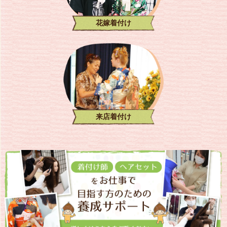
花嫁着付け
来店着付け