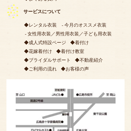
サービスについて
レンタル衣装
今月のオススメ衣装
女性用衣装
／
男性用衣装
／
子ども用衣装
成人式特設ページ
着付け
花嫁着付け
着付け教室
ブライダルサポート
不動産紹介
ご利用の流れ
お客様の声