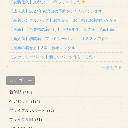
【衣装仕入】京都ツアー行ってきました
【成人式】2027年も沢山の予約をいただいています
【産着レンタルパック】お宮参り お母様もお着物いかが♬
【最新】【卒業袴の着付け】小学6年生 女の子 YouTube
【新入荷】訪問着 ファミリーパック オススメです♪
【被布の着せ方】3歳 被布レンタル
【ファミリーパック】新しいパック作りました♪
一覧を見る
カテゴリー
着付部
（410）
ヘアセット
（194）
ブライダルレポート
（36）
ブライダル部
（81）