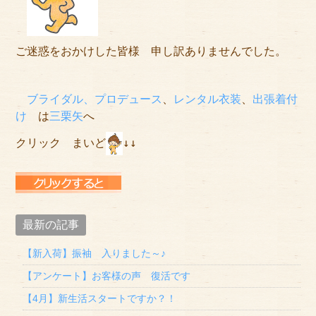
ご迷惑をおかけした皆様 申し訳ありませんでした。
ブライダル、プロデュース
、
レンタル衣装
、
出張着付
け
は
三栗矢
へ
クリック　まいど
↓↓

最新の記事
【新入荷】振袖 入りました～♪
【アンケート】お客様の声 復活です
【4月】新生活スタートですか？！