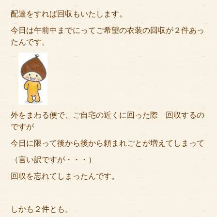
アクセス
配達をすれば回収もいたします。
サイズのはかり方
今日は午前中までにってご希望の衣装の回収が２件あっ
たんです。
よくある質問
ブログ
ご利用の流れ
外をまわる便で、ご自宅の近くに回った際 回収するの
今月のオススメ衣装
ですが
成人式特設ページ
今日に限って後から後から頼まれごとが増えてしまって
（言い訳ですが・・・）
お問い合わせ
回収を忘れてしまったんです。
お客様の声
プライバシーポリシー
しかも２件とも。