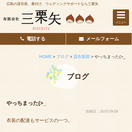
広島の貸衣装、着付け、ウェディングサポートなら三栗矢
メニュー
電話する
メールフォーム
ホーム
はじめての方へ
HOME
>
ブログ
>
貸衣装部
>
やっちまった(>_
レンタル衣装
ブログ
着付け
花嫁着付け
やっちまった(>_
着付け/教室
投稿日：2010.09.08
衣装の配達もサービスの一つ。
その他サービス