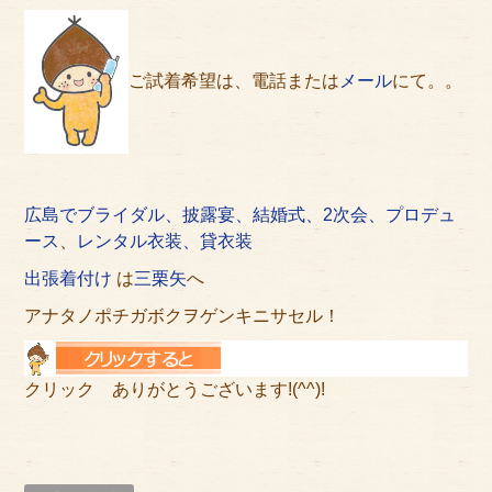
ご試着希望は、電話または
メール
にて。。
広島でブライダル、披露宴、結婚式、2次会、プロデュ
ース
、
レンタル衣装、貸衣装
出張着付け
は
三栗矢
へ
アナタノポチガボクヲゲンキニサセル！
クリック ありがとうございます!(^^)!