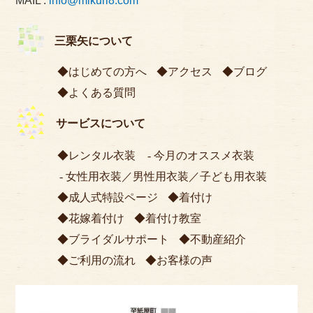
MAIL :
info@mikuri8.com
三栗矢について
はじめての方へ
アクセス
ブログ
よくある質問
サービスについて
レンタル衣装
今月のオススメ衣装
女性用衣装
／
男性用衣装
／
子ども用衣装
成人式特設ページ
着付け
花嫁着付け
着付け教室
ブライダルサポート
不動産紹介
ご利用の流れ
お客様の声