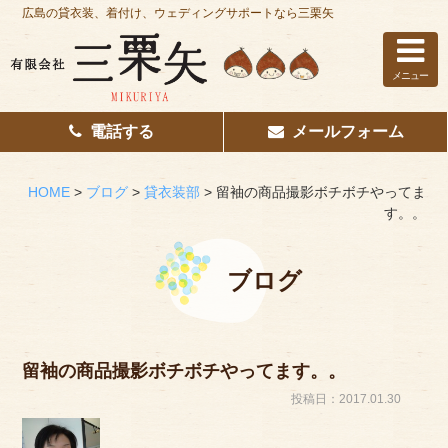
広島の貸衣装、着付け、ウェディングサポートなら三栗矢
メニュー
電話する
メールフォーム
ホーム
はじめての方へ
HOME
>
ブログ
>
貸衣装部
>
留袖の商品撮影ボチボチやってま
す。。
レンタル衣装
着付け
ブログ
花嫁着付け
着付け/教室
留袖の商品撮影ボチボチやってます。。
投稿日：2017.01.30
その他サービス