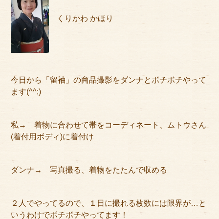
アクセス
くりかわ かほり
サイズのはかり方
よくある質問
ブログ
今日から「留袖」の商品撮影をダンナとボチボチやって
ます(^^;)
ご利用の流れ
今月のオススメ衣装
私→ 着物に合わせて帯をコーディネート、ムトウさん
(着付用ボディ)に着付け
成人式特設ページ
お問い合わせ
ダンナ→ 写真撮る、着物をたたんで収める
お客様の声
２人でやってるので、１日に撮れる枚数には限界が…と
プライバシーポリシー
いうわけでボチボチやってます！