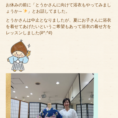
アクセス
お休みの前に「とうかさんに向けて浴衣もやってみまし
ょうか～
」とお話してました。
サイズのはかり方
とうかさんは中止となりましたが、夏にお子さんに浴衣
を着せてあげたいというご希望もあって浴衣の着せ方を
よくある質問
レッスンしました(#^.^#)
ブログ
ご利用の流れ
今月のオススメ衣装
成人式特設ページ
お問い合わせ
お客様の声
プライバシーポリシー