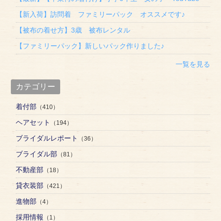
【新入荷】訪問着 ファミリーパック オススメです♪
【被布の着せ方】3歳 被布レンタル
【ファミリーパック】新しいパック作りました♪
一覧を見る
カテゴリー
着付部
（410）
ヘアセット
（194）
ブライダルレポート
（36）
ブライダル部
（81）
不動産部
（18）
貸衣装部
（421）
進物部
（4）
採用情報
（1）