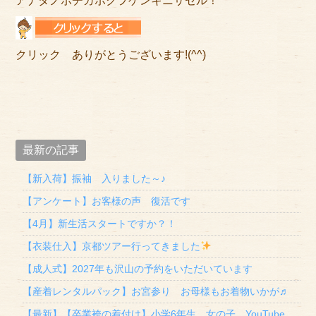
アナタノポチガボクヲゲンキニサセル！
クリック ありがとうございます!(^^)
最新の記事
【新入荷】振袖 入りました～♪
【アンケート】お客様の声 復活です
【4月】新生活スタートですか？！
【衣装仕入】京都ツアー行ってきました
【成人式】2027年も沢山の予約をいただいています
【産着レンタルパック】お宮参り お母様もお着物いかが♬
【最新】【卒業袴の着付け】小学6年生 女の子 YouTube