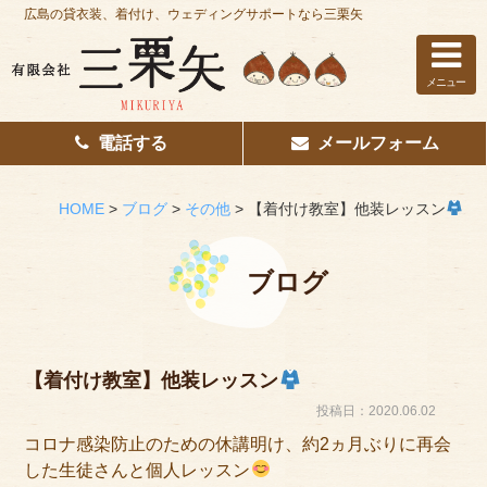
広島の貸衣装、着付け、ウェディングサポートなら三栗矢
メニュー
電話する
メールフォーム
ホーム
はじめての方へ
HOME
>
ブログ
>
その他
>
【着付け教室】他装レッスン
レンタル衣装
ブログ
着付け
花嫁着付け
【着付け教室】他装レッスン
着付け/教室
投稿日：2020.06.02
コロナ感染防止のための休講明け、約2ヵ月ぶりに再会
その他サービス
した生徒さんと個人レッスン