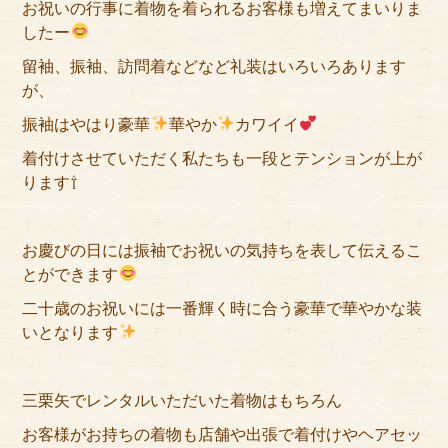
お祝いの行事に着物を着られるお客様も増えてまいりま
アクセス
したー
サイズのはかり方
留袖、振袖、訪問着などなど礼装はいろいろあります
が、
よくある質問
振袖はやはり豪華
華やか
カワイイ
ブログ
着付けさせていただく私たちも一段とテンションが上が
ります⇧
ご利用の流れ
今月のオススメ衣装
お慶びの日には振袖でお祝いの気持ちを表して伝えるこ
とができます
成人式特設ページ
二十歳のお祝いには一番輝く時に合う豪華で華やかな装
いとなります
お問い合わせ
お客様の声
三栗矢でレンタルいただいた着物はもちろん
プライバシーポリシー
お客様がお持ちの着物も店舗や出張で着付けやヘアセッ