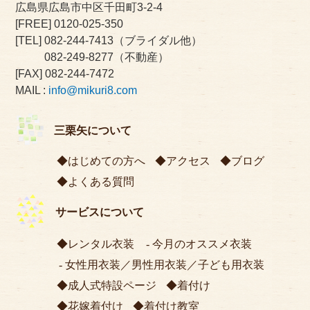
広島県広島市中区千田町3-2-4
[FREE]
0120-025-350
[TEL]
082-244-7413
（ブライダル他）
082-249-8277
（不動産）
[FAX] 082-244-7472
MAIL :
info@mikuri8.com
三栗矢について
はじめての方へ
アクセス
ブログ
よくある質問
サービスについて
レンタル衣装
今月のオススメ衣装
女性用衣装
／
男性用衣装
／
子ども用衣装
成人式特設ページ
着付け
花嫁着付け
着付け教室