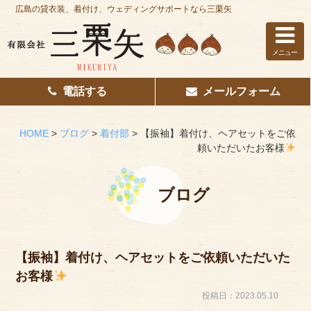
広島の貸衣装、着付け、ウェディングサポートなら三栗矢
メニュー
電話する
メールフォーム
ホーム
はじめての方へ
HOME
>
ブログ
>
着付部
>
【振袖】着付け、ヘアセットをご依
頼いただいたお客様
レンタル衣装
着付け
ブログ
花嫁着付け
着付け/教室
【振袖】着付け、ヘアセットをご依頼いただいた
お客様
その他サービス
投稿日：2023.05.10