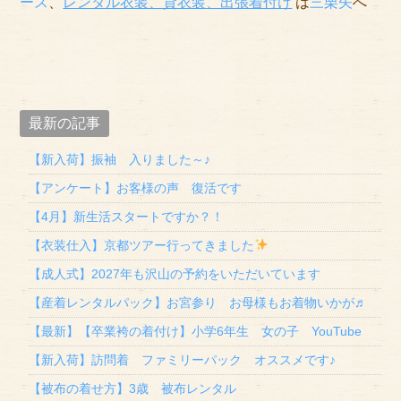
ース
、
レンタル衣装、貸衣装
、出張着付け
は
三栗矢
へ
最新の記事
【新入荷】振袖 入りました～♪
【アンケート】お客様の声 復活です
【4月】新生活スタートですか？！
【衣装仕入】京都ツアー行ってきました
【成人式】2027年も沢山の予約をいただいています
【産着レンタルパック】お宮参り お母様もお着物いかが♬
【最新】【卒業袴の着付け】小学6年生 女の子 YouTube
【新入荷】訪問着 ファミリーパック オススメです♪
【被布の着せ方】3歳 被布レンタル