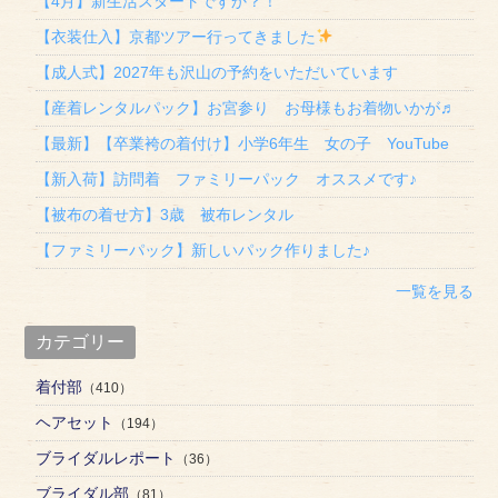
【4月】新生活スタートですか？！
【衣装仕入】京都ツアー行ってきました
【成人式】2027年も沢山の予約をいただいています
【産着レンタルパック】お宮参り お母様もお着物いかが♬
【最新】【卒業袴の着付け】小学6年生 女の子 YouTube
【新入荷】訪問着 ファミリーパック オススメです♪
【被布の着せ方】3歳 被布レンタル
【ファミリーパック】新しいパック作りました♪
一覧を見る
カテゴリー
着付部
（410）
ヘアセット
（194）
ブライダルレポート
（36）
ブライダル部
（81）