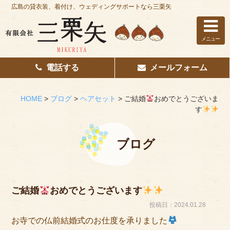
広島の貸衣装、着付け、ウェディングサポートなら三栗矢
メニュー
電話する
メールフォーム
ホーム
はじめての方へ
HOME
>
ブログ
>
ヘアセット
>
ご結婚
おめでとうございま
す
レンタル衣装
着付け
ブログ
花嫁着付け
着付け/教室
ご結婚
おめでとうございます
投稿日：2024.01.28
その他サービス
お寺での仏前結婚式のお仕度を承りました