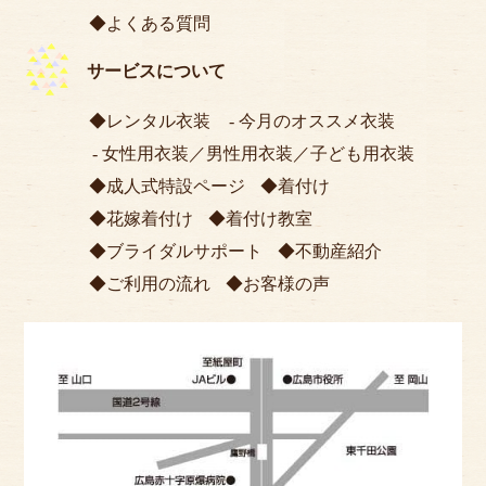
よくある質問
サービスについて
レンタル衣装
今月のオススメ衣装
女性用衣装
／
男性用衣装
／
子ども用衣装
成人式特設ページ
着付け
花嫁着付け
着付け教室
ブライダルサポート
不動産紹介
ご利用の流れ
お客様の声