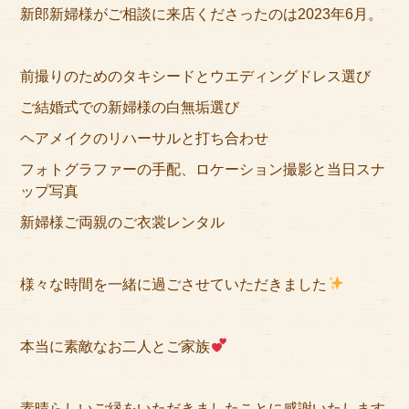
アクセス
新郎新婦様がご相談に来店くださったのは2023年6月。
サイズのはかり方
前撮りのためのタキシードとウエディングドレス選び
よくある質問
ご結婚式での新婦様の白無垢選び
ブログ
ヘアメイクのリハーサルと打ち合わせ
フォトグラファーの手配、ロケーション撮影と当日スナ
ご利用の流れ
ップ写真
今月のオススメ衣装
新婦様ご両親のご衣裳レンタル
成人式特設ページ
様々な時間を一緒に過ごさせていただきました
お問い合わせ
お客様の声
本当に素敵なお二人とご家族
プライバシーポリシー
素晴らしいご縁をいただきましたことに感謝いたします