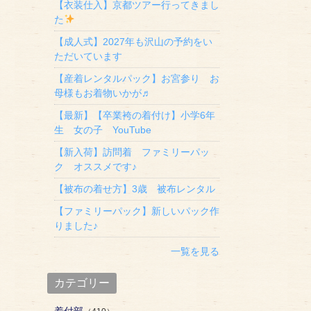
【衣装仕入】京都ツアー行ってきまし
た
【成人式】2027年も沢山の予約をい
ただいています
【産着レンタルパック】お宮参り お
母様もお着物いかが♬
【最新】【卒業袴の着付け】小学6年
生 女の子 YouTube
【新入荷】訪問着 ファミリーパッ
ク オススメです♪
【被布の着せ方】3歳 被布レンタル
【ファミリーパック】新しいパック作
りました♪
一覧を見る
カテゴリー
着付部