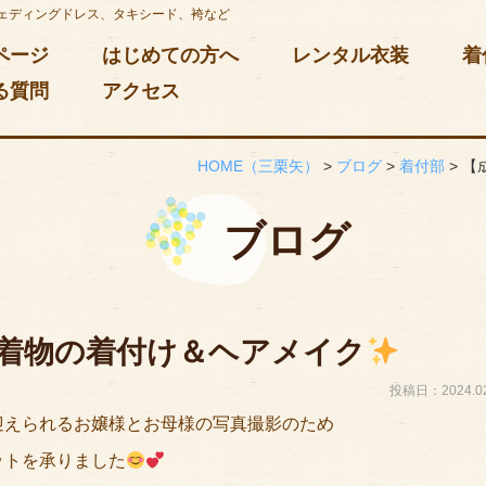
ェディングドレス、タキシード、袴など
ページ
はじめての方へ
レンタル衣装
着
る質問
アクセス
HOME
（三栗矢）
>
ブログ
>
着付部
>
【
ブログ
着物の着付け＆ヘアメイク
投稿日：2024.02
迎えられるお嬢様とお母様の写真撮影のため
ットを承りました