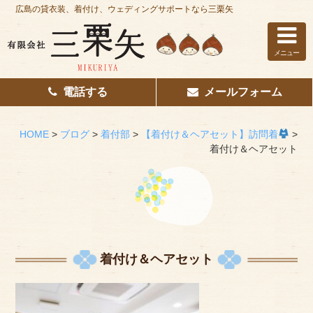
広島の貸衣装、着付け、ウェディングサポートなら三栗矢
メニュー
電話する
メールフォーム
ホーム
はじめての方へ
HOME
>
ブログ
>
着付部
>
【着付け＆ヘアセット】訪問着
>
着付け＆ヘアセット
レンタル衣装
着付け
花嫁着付け
着付け/教室
着付け＆ヘアセット
その他サービス