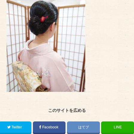
アクセス
サイズのはかり方
よくある質問
ブログ
ご利用の流れ
今月のオススメ衣装
成人式特設ページ
お問い合わせ
このサイトを広める
お客様の声
プライバシーポリシー
Twitter
Facebook
はてブ
LINE