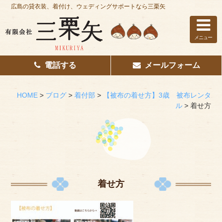
広島の貸衣装、着付け、ウェディングサポートなら三栗矢
メニュー
電話する
メールフォーム
ホーム
はじめての方へ
HOME
>
ブログ
>
着付部
>
【被布の着せ方】3歳 被布レンタ
ル
>
着せ方
レンタル衣装
着付け
花嫁着付け
着付け/教室
着せ方
その他サービス