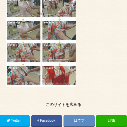
アクセス
サイズのはかり方
よくある質問
ブログ
ご利用の流れ
今月のオススメ衣装
成人式特設ページ
お問い合わせ
このサイトを広める
お客様の声
プライバシーポリシー
Twitter
Facebook
はてブ
LINE