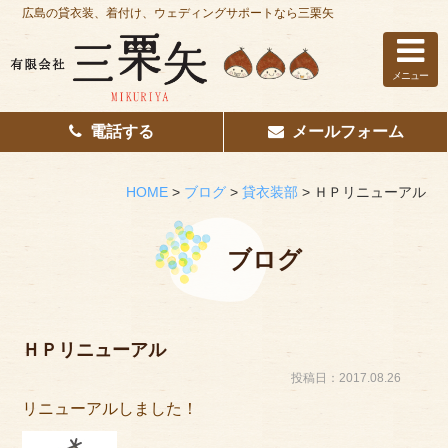
広島の貸衣装、着付け、ウェディングサポートなら三栗矢
メニュー
電話する
メールフォーム
ホーム
はじめての方へ
HOME
>
ブログ
>
貸衣装部
>
ＨＰリニューアル
レンタル衣装
ブログ
着付け
花嫁着付け
ＨＰリニューアル
着付け/教室
投稿日：2017.08.26
リニューアルしました！
その他サービス