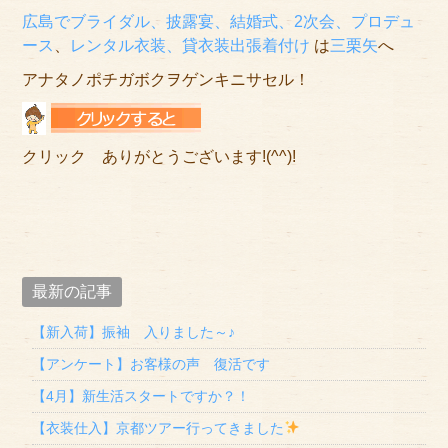
広島でブライダル、披露宴、結婚式、2次会、プロデュ
ース
、
レンタル衣装、貸衣装
出張着付け
は
三栗矢
へ
アナタノポチガボクヲゲンキニサセル！
クリック ありがとうございます!(^^)!
最新の記事
【新入荷】振袖 入りました～♪
【アンケート】お客様の声 復活です
【4月】新生活スタートですか？！
【衣装仕入】京都ツアー行ってきました