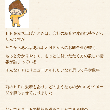
アクセス
サイズのはかり方
よくある質問
ＨＰを立ち上げたときは、会社の紹介程度の気持ちだっ
ブログ
たんですが
そこからあれよあれよとＨＰからのお問合せが増え、
ご利用の流れ
もっと分かりやすく、もっとご覧いただく方の欲しい情
今月のオススメ衣装
報が詰まっている
そんなＨＰにリニューアルしたいなと思って早や数年
成人式特設ページ
お問い合わせ
前のＨＰに愛着もあり、どのようなものがいいかイメー
ジを膨らませておりました
お客様の声
プライバシーポリシー
なんでもネットで情報を得ることができる昨今