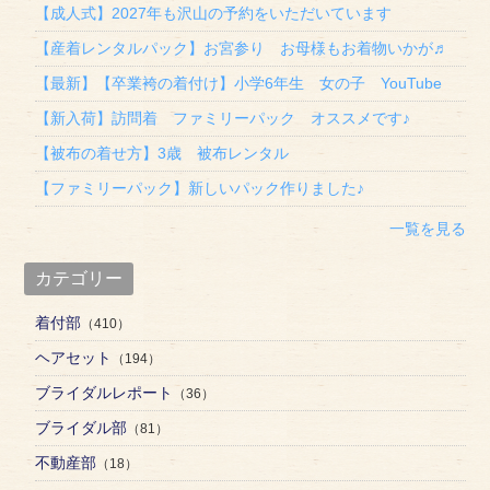
【成人式】2027年も沢山の予約をいただいています
【産着レンタルパック】お宮参り お母様もお着物いかが♬
【最新】【卒業袴の着付け】小学6年生 女の子 YouTube
【新入荷】訪問着 ファミリーパック オススメです♪
【被布の着せ方】3歳 被布レンタル
【ファミリーパック】新しいパック作りました♪
一覧を見る
カテゴリー
着付部
（410）
ヘアセット
（194）
ブライダルレポート
（36）
ブライダル部
（81）
不動産部
（18）