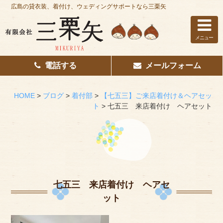
広島の貸衣装、着付け、ウェディングサポートなら三栗矢
メニュー
電話する
メールフォーム
ホーム
はじめての方へ
HOME
>
ブログ
>
着付部
>
【七五三】ご来店着付け＆ヘアセッ
ト
>
七五三 来店着付け ヘアセット
レンタル衣装
着付け
花嫁着付け
着付け/教室
七五三 来店着付け ヘアセ
ット
その他サービス