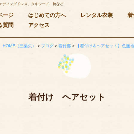
ェディングドレス、タキシード、袴など
ページ
はじめての方へ
レンタル衣装
着
る質問
アクセス
HOME
（三栗矢）
>
ブログ
>
着付部
>
【着付け＆ヘアセット】色無地
着付け ヘアセット