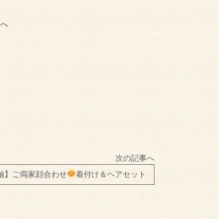
矢
へ
次の記事へ
袖】ご両家顔合わせ
着付け＆ヘアセット