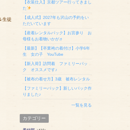
【衣装仕入】京都ツアー行ってきまし
た
【成人式】2027年も沢山の予約をい
＆生徒
ただいています
【産着レンタルパック】お宮参り お
母様もお着物いかが♬
【最新】【卒業袴の着付け】小学6年
生 女の子 YouTube
【新入荷】訪問着 ファミリーパッ
ク オススメです♪
【被布の着せ方】3歳 被布レンタル
【ファミリーパック】新しいパック作
りました♪
一覧を見る
カテゴリー
着付部