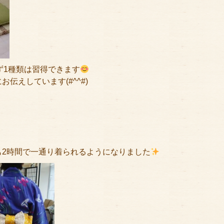
ず1種類は習得できます
伝えしています(#^^#)
も2時間で一通り着られるようになりました