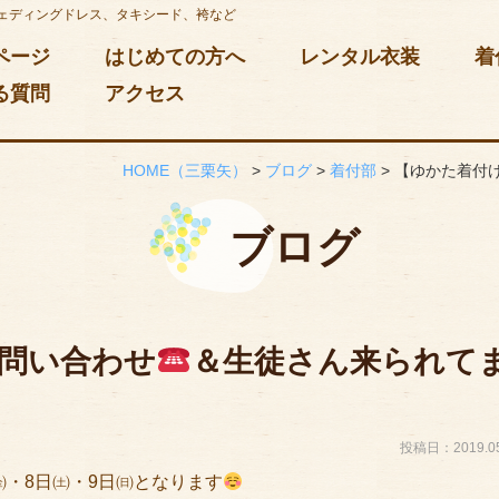
ェディングドレス、タキシード、袴など
ページ
はじめての方へ
レンタル衣装
着
る質問
アクセス
HOME
（三栗矢）
>
ブログ
>
着付部
>
【ゆかた着付
ブログ
問い合わせ
＆生徒さん来られて
投稿日：2019.05
㈮・8日㈯・9日㈰となります