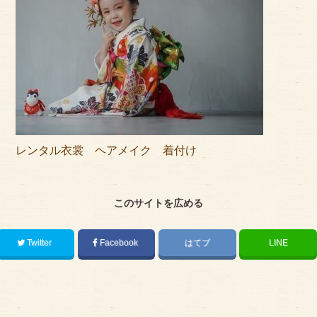
アクセス
サイズのはかり方
よくある質問
ブログ
ご利用の流れ
レンタル衣裳 ヘアメイク 着付け
今月のオススメ衣装
成人式特設ページ
このサイトを広める
お問い合わせ
Twitter
Facebook
はてブ
LINE
お客様の声
プライバシーポリシー