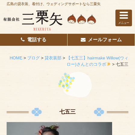
広島の貸衣装、着付け、ウェディングサポートなら三栗矢
メニュー
電話する
メールフォーム
ホーム
はじめての方へ
HOME
>
ブログ
>
貸衣装部
>
【七五三】hairmake Willow(ウィ
ロー)さんとのコラボ
>
七五三
レンタル衣装
着付け
花嫁着付け
着付け/教室
七五三
その他サービス