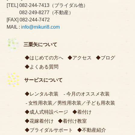
[TEL]
082-244-7413
（ブライダル他）
082-249-8277
（不動産）
[FAX] 082-244-7472
MAIL :
info@mikuri8.com
三栗矢について
はじめての方へ
アクセス
ブログ
よくある質問
サービスについて
レンタル衣装
今月のオススメ衣装
女性用衣装
／
男性用衣装
／
子ども用衣装
成人式特設ページ
着付け
花嫁着付け
着付け教室
ブライダルサポート
不動産紹介