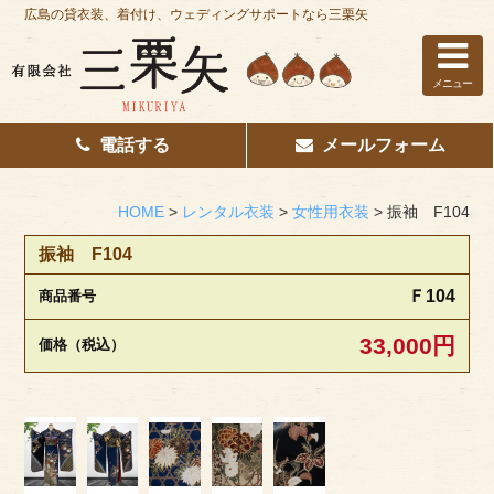
広島の貸衣装、着付け、ウェディングサポートなら三栗矢
メニュー
電話する
メールフォーム
ホーム
はじめての方へ
HOME
>
レンタル衣装
>
女性用衣装
>
振袖 F104
レンタル衣装
振袖 F104
Ｆ104
商品番号
着付け
33,000円
価格（税込）
花嫁着付け
着付け/教室
その他サービス