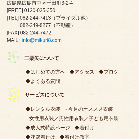
広島県広島市中区千田町3-2-4
[FREE]
0120-025-350
[TEL]
082-244-7413
（ブライダル他）
082-249-8277
（不動産）
[FAX] 082-244-7472
MAIL :
info@mikuri8.com
三栗矢について
はじめての方へ
アクセス
ブログ
よくある質問
サービスについて
レンタル衣装
今月のオススメ衣装
女性用衣装
／
男性用衣装
／
子ども用衣装
成人式特設ページ
着付け
花嫁着付け
着付け教室