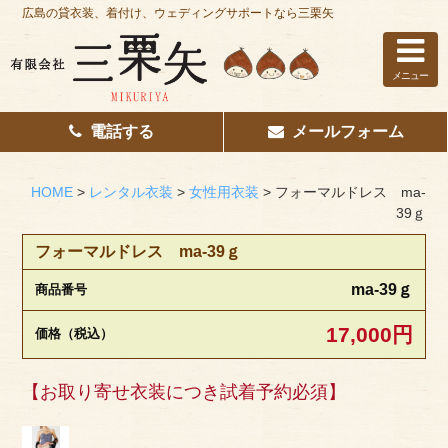
広島の貸衣装、着付け、ウェディングサポートなら三栗矢
メニュー
電話する
メールフォーム
ホーム
はじめての方へ
HOME
>
レンタル衣装
>
女性用衣装
>
フォーマルドレス ma-
39ｇ
レンタル衣装
フォーマルドレス ma-39ｇ
着付け
ma-39ｇ
商品番号
花嫁着付け
17,000円
価格（税込）
着付け/教室
【お取り寄せ衣装につき試着予約必須】
その他サービス