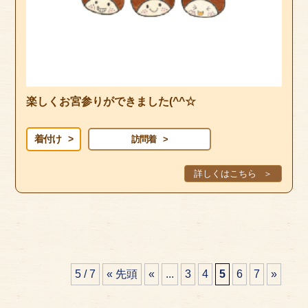
楽しくお宮参りができました(^^☆
着付け
訪問着
詳しくはこちら
5 / 7
« 先頭
«
...
3
4
5
6
7
»