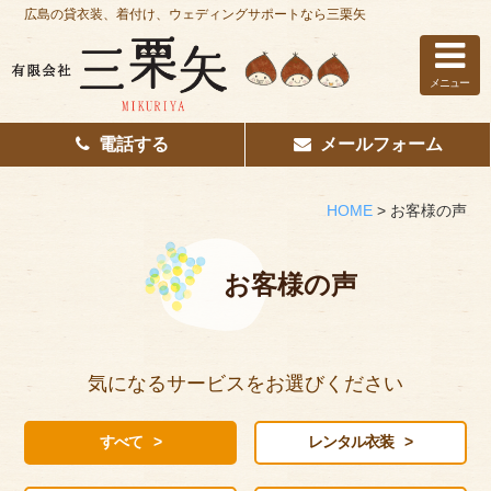
広島の貸衣装、着付け、ウェディングサポートなら三栗矢
メニュー
電話する
メールフォーム
ホーム
はじめての方へ
HOME
>
お客様の声
レンタル衣装
お客様の声
着付け
花嫁着付け
気になるサービスをお選びください
着付け/教室
すべて
レンタル衣装
その他サービス