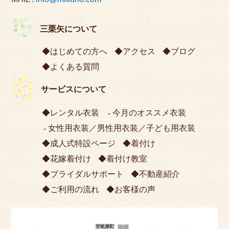
三栗矢について
はじめての方へ
アクセス
ブログ
よくある質問
サービスについて
レンタル衣装
今月のオススメ衣装
女性用衣装
／
男性用衣装
／
子ども用衣装
成人式特設ページ
着付け
花嫁着付け
着付け教室
ブライダルサポート
不動産紹介
ご利用の流れ
お客様の声