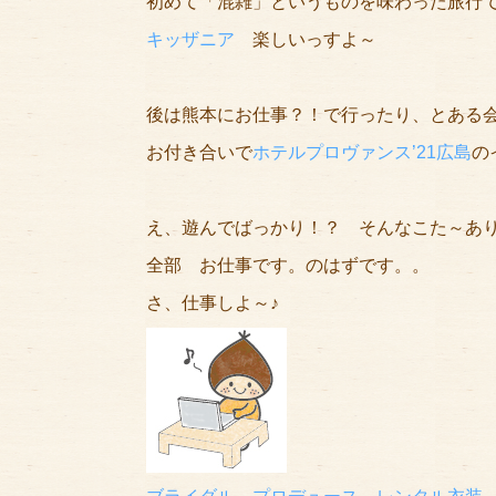
初めて「混雑」というものを味わった旅行
キッザニア
楽しいっすよ～
後は熊本にお仕事？！で行ったり、とある
お付き合いで
ホテルプロヴァンス’21広島
の
え、遊んでばっかり！？ そんなこた～あ
全部 お仕事です。のはずです。。
さ、仕事しよ～♪