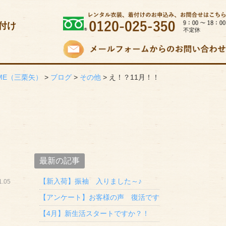
付け
ME
（三栗矢）
>
ブログ
>
その他
>
え！？11月！！
最新の記事
【新入荷】振袖 入りました～♪
.05
【アンケート】お客様の声 復活です
【4月】新生活スタートですか？！