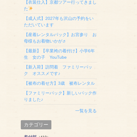
【衣装仕入】京都ツアー行ってきまし
た
【成人式】2027年も沢山の予約をい
ただいています
【産着レンタルパック】お宮参り お
母様もお着物いかが♬
【最新】【卒業袴の着付け】小学6年
生 女の子 YouTube
【新入荷】訪問着 ファミリーパッ
ク オススメです♪
【被布の着せ方】3歳 被布レンタル
【ファミリーパック】新しいパック作
りました♪
一覧を見る
カテゴリー
着付部