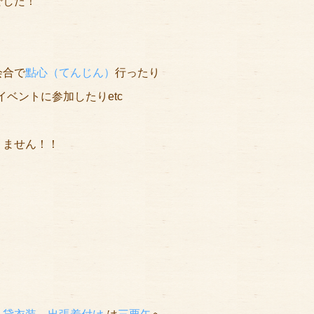
でした！
会合で
點心（てんじん）
行ったり
イベントに参加したりetc
りません！！