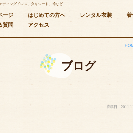
ェディングドレス、タキシード、袴など
ページ
はじめての方へ
レンタル衣装
着
る質問
アクセス
HO
ブログ
投稿日：2011.11