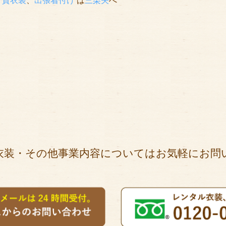
、貸衣装
、
出張着付け
は
三栗矢
へ
衣装・その他事業内容についてはお気軽にお問