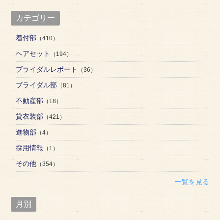
カテゴリー
着付部
（410）
ヘアセット
（194）
ブライダルレポート
（36）
ブライダル部
（81）
不動産部
（18）
貸衣装部
（421）
進物部
（4）
採用情報
（1）
その他
（354）
一覧を見る
月別