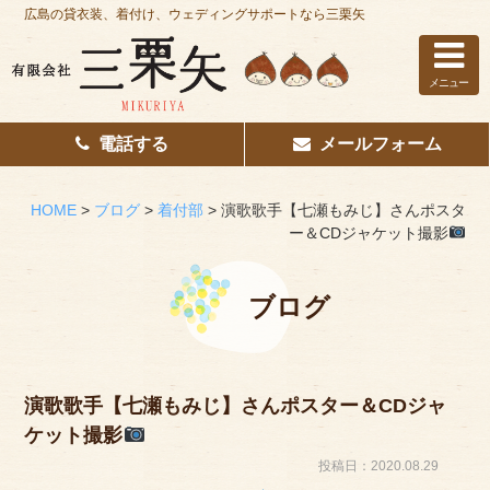
広島の貸衣装、着付け、ウェディングサポートなら三栗矢
メニュー
電話する
メールフォーム
ホーム
はじめての方へ
HOME
>
ブログ
>
着付部
>
演歌歌手【七瀬もみじ】さんポスタ
ー＆CDジャケット撮影
レンタル衣装
着付け
ブログ
花嫁着付け
着付け/教室
演歌歌手【七瀬もみじ】さんポスター＆CDジャ
ケット撮影
その他サービス
投稿日：2020.08.29