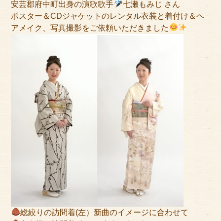
安芸郡府中町出身の演歌歌手
七瀬もみじ さん
アクセス
ポスター＆CDジャケットのレンタル衣装と着付け＆ヘ
アメイク、写真撮影をご依頼いただきました
サイズのはかり方
よくある質問
ブログ
ご利用の流れ
今月のオススメ衣装
成人式特設ページ
お問い合わせ
お客様の声
プライバシーポリシー
総絞りの訪問着(左）新曲のイメージに合わせて