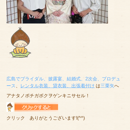
広島でブライダル、披露宴、結婚式、2次会、プロデュ
ース
、
レンタル衣装、貸衣装
、出張着付け
は
三栗矢
へ
アナタノポチガボクヲゲンキニサセル！
クリック ありがとうございます!(^^)