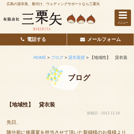
広島の貸衣装、着付け、ウェディングサポートなら三栗矢
メニュー
電話する
メールフォーム
ホーム
はじめての方へ
HOME
>
ブログ
>
貸衣装部
>
【地域性】 貸衣装
レンタル衣装
ブログ
着付け
花嫁着付け
【地域性】 貸衣装
着付け/教室
投稿日：2011.11.16
先日、
その他サービス
随分前に披露宴を担当させて頂いた新婦様のお母様より