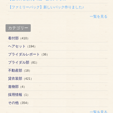
【ファミリーパック】新しいパック作りました♪
一覧を見る
カテゴリー
着付部
（410）
ヘアセット
（194）
ブライダルレポート
（36）
ブライダル部
（81）
不動産部
（18）
貸衣装部
（421）
進物部
（4）
採用情報
（1）
その他
（354）
一覧を見る