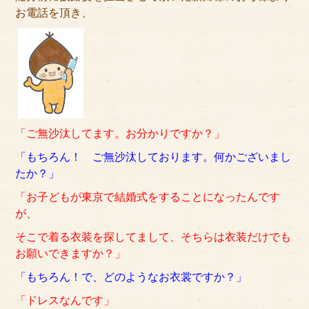
アクセス
お電話を頂き、
サイズのはかり方
よくある質問
ブログ
「ご無沙汰してます。お分かりですか？」
ご利用の流れ
「もちろん！ ご無沙汰しております。
何かございまし
今月のオススメ衣装
たか？」
「お子どもが東京で結婚式をすることになったんです
成人式特設ページ
が、
お問い合わせ
そこで着る衣装を探してまして、そちらは衣装だけでも
お願いできますか？」
お客様の声
「もちろん！で、どのようなお衣裳ですか？」
プライバシーポリシー
「ドレスなんです」