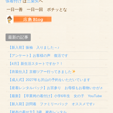
張着付け
は
三栗矢
へ
一日一善 一日一回 ポチッとな
最新の記事
【新入荷】振袖 入りました～♪
【アンケート】お客様の声 復活です
【4月】新生活スタートですか？！
【衣装仕入】京都ツアー行ってきました
【成人式】2027年も沢山の予約をいただいています
【産着レンタルパック】お宮参り お母様もお着物いかが♬
【最新】【卒業袴の着付け】小学6年生 女の子 YouTube
【新入荷】訪問着 ファミリーパック オススメです♪
【被布の着せ方】3歳 被布レンタル