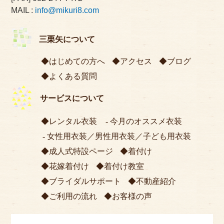
MAIL :
info@mikuri8.com
三栗矢について
はじめての方へ
アクセス
ブログ
よくある質問
サービスについて
レンタル衣装
今月のオススメ衣装
女性用衣装
／
男性用衣装
／
子ども用衣装
成人式特設ページ
着付け
花嫁着付け
着付け教室
ブライダルサポート
不動産紹介
ご利用の流れ
お客様の声