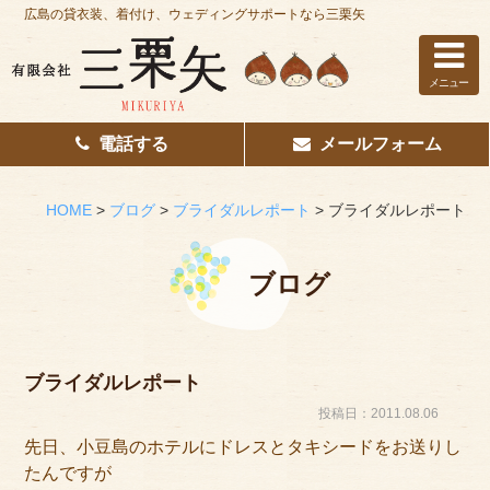
広島の貸衣装、着付け、ウェディングサポートなら三栗矢
メニュー
電話する
メールフォーム
ホーム
はじめての方へ
HOME
>
ブログ
>
ブライダルレポート
>
ブライダルレポート
レンタル衣装
ブログ
着付け
花嫁着付け
ブライダルレポート
着付け/教室
投稿日：2011.08.06
先日、小豆島のホテルにドレスとタキシードをお送りし
その他サービス
たんですが