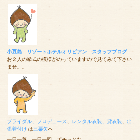
小豆島 リゾートホテルオリビアン スタッフブログ
お２人の挙式の模様がのっていますので見てみて下さい
ませ。。
ブライダル、プロデュース
、
レンタル衣装、貸衣装
、
出
張着付け
は
三栗矢
へ
一日一善　一日一回　ポチッとな