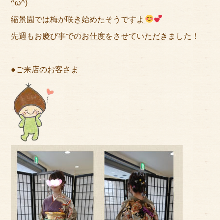
^ω^)
アクセス
縮景園では梅が咲き始めたそうですよ
サイズのはかり方
先週もお慶び事でのお仕度をさせていただきました！
よくある質問
●ご来店のお客さま
ブログ
ご利用の流れ
今月のオススメ衣装
成人式特設ページ
お問い合わせ
お客様の声
プライバシーポリシー