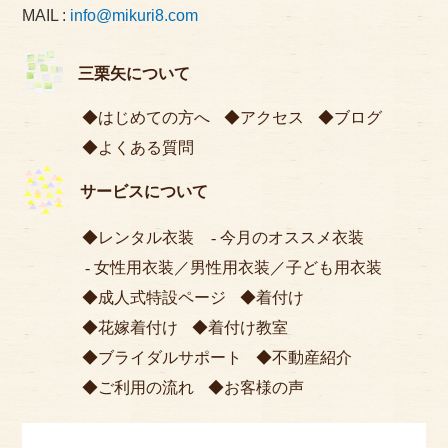
MAIL :
info@mikuri8.com
三栗矢について
はじめての方へ
アクセス
ブログ
よくある質問
サービスについて
レンタル衣装
今月のオススメ衣装
女性用衣装
／
男性用衣装
／
子ども用衣装
成人式特設ページ
着付け
花嫁着付け
着付け教室
ブライダルサポート
不動産紹介
ご利用の流れ
お客様の声