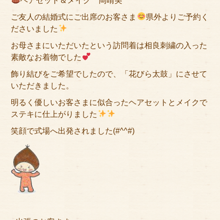
ヘアセット＆メイク 岡晴美
ご友人の結婚式にご出席のお客さま
県外よりご予約く
ださいました
お母さまにいただいたという訪問着は相良刺繍の入った
素敵なお着物でした
飾り結びをご希望でしたので、「花びら太鼓」にさせて
いただきました。
明るく優しいお客さまに似合ったヘアセットとメイクで
ステキに仕上がりました
笑顔で式場へ出発されました(#^^#)