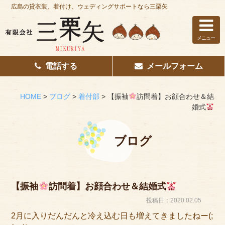
広島の貸衣装、着付け、ウェディングサポートなら三栗矢
メニュー
電話する
メールフォーム
ホーム
はじめての方へ
HOME
>
ブログ
>
着付部
>
【振袖
訪問着】お顔合わせ＆結
婚式
レンタル衣装
着付け
ブログ
花嫁着付け
着付け/教室
【振袖
訪問着】お顔合わせ＆結婚式
投稿日：2020.02.05
その他サービス
2月に入りだんだんと冷え込む日も増えてきましたねー(;