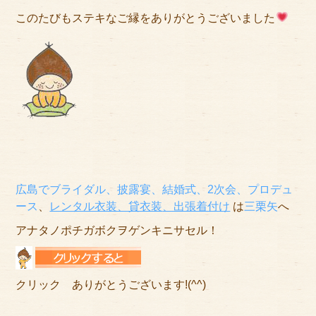
このたびもステキなご縁をありがとうございました
広島でブライダル、披露宴、結婚式、2次会、プロデュ
ース
、
レンタル衣装、貸衣装
、出張着付け
は
三栗矢
へ
アナタノポチガボクヲゲンキニサセル！
クリック ありがとうございます!(^^)