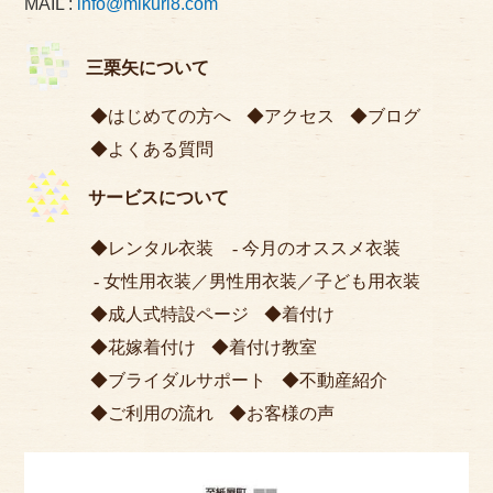
MAIL :
info@mikuri8.com
三栗矢について
はじめての方へ
アクセス
ブログ
よくある質問
サービスについて
レンタル衣装
今月のオススメ衣装
女性用衣装
／
男性用衣装
／
子ども用衣装
成人式特設ページ
着付け
花嫁着付け
着付け教室
ブライダルサポート
不動産紹介
ご利用の流れ
お客様の声