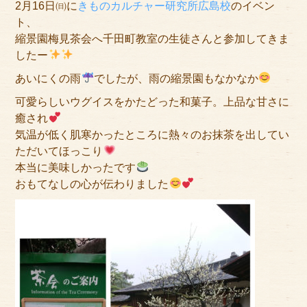
2月16日㈰に
きものカルチャー研究所広島校
のイベン
アクセス
ト、
縮景園梅見茶会へ千田町教室の生徒さんと参加してきま
サイズのはかり方
したー
よくある質問
あいにくの雨
でしたが、雨の縮景園もなかなか
可愛らしいウグイスをかたどった和菓子。上品な甘さに
ブログ
癒され
ご利用の流れ
気温が低く肌寒かったところに熱々のお抹茶を出してい
ただいてほっこり
今月のオススメ衣装
本当に美味しかったです
おもてなしの心が伝わりました
成人式特設ページ
お問い合わせ
お客様の声
プライバシーポリシー