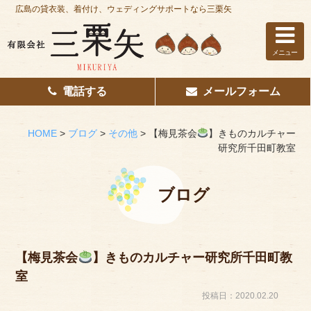
広島の貸衣装、着付け、ウェディングサポートなら三栗矢
メニュー
電話する
メールフォーム
ホーム
はじめての方へ
HOME
>
ブログ
>
その他
>
【梅見茶会
】きものカルチャー
研究所千田町教室
レンタル衣装
着付け
ブログ
花嫁着付け
着付け/教室
【梅見茶会
】きものカルチャー研究所千田町教
室
その他サービス
投稿日：2020.02.20