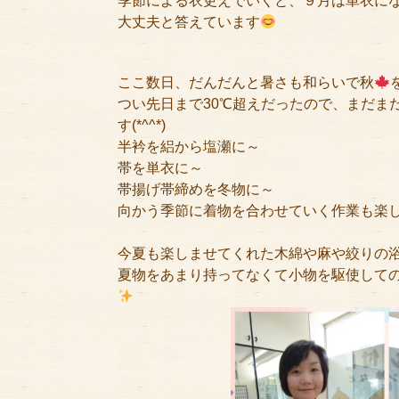
季節による衣更えでいくと、９月は単衣に
大丈夫と答えています
ここ数日、だんだんと暑さも和らいで秋
つい先日まで30℃超えだったので、まだま
す(*^^*)
半衿を絽から塩瀬に～
帯を単衣に～
帯揚げ帯締めを冬物に～
向かう季節に着物を合わせていく作業も楽
今夏も楽しませてくれた木綿や麻や絞りの
夏物をあまり持ってなくて小物を駆使して