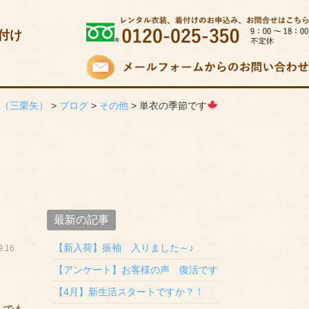
付け
E
（三栗矢）
>
ブログ
>
その他
>
単衣の季節です
最新の記事
【新入荷】振袖 入りました～♪
.16
【アンケート】お客様の声 復活です
【4月】新生活スタートですか？！