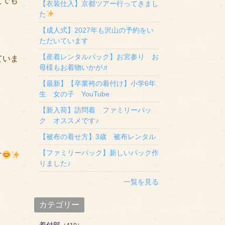
えでも
【衣装仕入】京都ツアー行ってきまし
た
【成人式】2027年も沢山の予約をい
ただいています
【産着レンタルパック】お宮参り お
ていま
母様もお着物いかが♬
【最新】【卒業袴の着付け】小学6年
生 女の子 YouTube
【新入荷】訪問着 ファミリーパッ
ク オススメです♪
【被布の着せ方】3歳 被布レンタル
【ファミリーパック】新しいパック作
す
りました♪
一覧を見る
カテゴリー
着付部