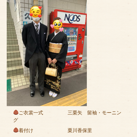
アクセス
サイズのはかり方
よくある質問
ブログ
ご利用の流れ
今月のオススメ衣装
成人式特設ページ
お問い合わせ
ご衣裳一式 三栗矢 留袖・モーニン
お客様の声
グ
プライバシーポリシー
着付け 栗川香保里