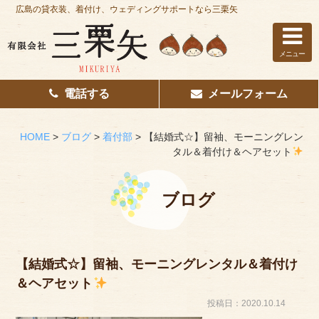
広島の貸衣装、着付け、ウェディングサポートなら三栗矢
メニュー
電話する
メールフォーム
ホーム
はじめての方へ
HOME
>
ブログ
>
着付部
>
【結婚式☆】留袖、モーニングレン
タル＆着付け＆ヘアセット
レンタル衣装
着付け
ブログ
花嫁着付け
着付け/教室
【結婚式☆】留袖、モーニングレンタル＆着付け
＆ヘアセット
その他サービス
投稿日：2020.10.14