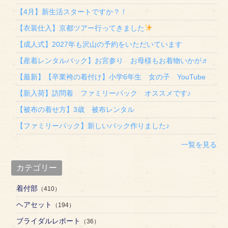
【4月】新生活スタートですか？！
【衣装仕入】京都ツアー行ってきました
【成人式】2027年も沢山の予約をいただいています
【産着レンタルパック】お宮参り お母様もお着物いかが♬
【最新】【卒業袴の着付け】小学6年生 女の子 YouTube
【新入荷】訪問着 ファミリーパック オススメです♪
【被布の着せ方】3歳 被布レンタル
【ファミリーパック】新しいパック作りました♪
一覧を見る
カテゴリー
着付部
（410）
ヘアセット
（194）
ブライダルレポート
（36）