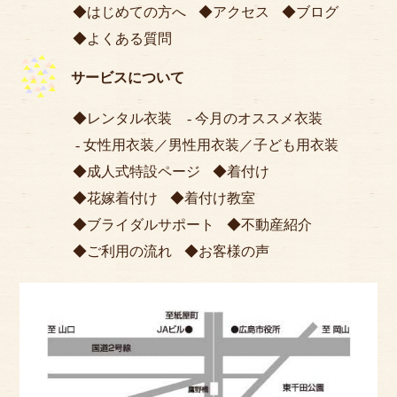
はじめての方へ
アクセス
ブログ
よくある質問
サービスについて
レンタル衣装
今月のオススメ衣装
女性用衣装
／
男性用衣装
／
子ども用衣装
成人式特設ページ
着付け
花嫁着付け
着付け教室
ブライダルサポート
不動産紹介
ご利用の流れ
お客様の声