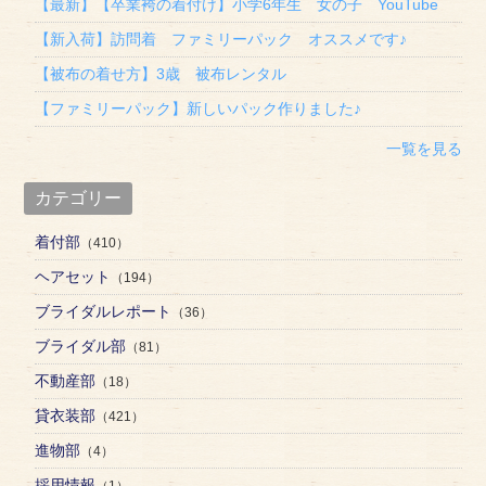
【最新】【卒業袴の着付け】小学6年生 女の子 YouTube
【新入荷】訪問着 ファミリーパック オススメです♪
【被布の着せ方】3歳 被布レンタル
【ファミリーパック】新しいパック作りました♪
一覧を見る
カテゴリー
着付部
（410）
ヘアセット
（194）
ブライダルレポート
（36）
ブライダル部
（81）
不動産部
（18）
貸衣装部
（421）
進物部
（4）
採用情報
（1）