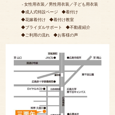
女性用衣装
／
男性用衣装
／
子ども用衣装
成人式特設ページ
着付け
花嫁着付け
着付け教室
ブライダルサポート
不動産紹介
ご利用の流れ
お客様の声