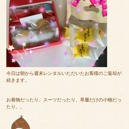
アクセス
サイズのはかり方
よくある質問
ブログ
ご利用の流れ
今月のオススメ衣装
今日は朝から週末レンタルいただいたお客様のご返却が
続きます。
成人式特設ページ
お問い合わせ
お着物だったり、スーツだったり、草履だけの小物だっ
たり。。
お客様の声
プライバシーポリシー