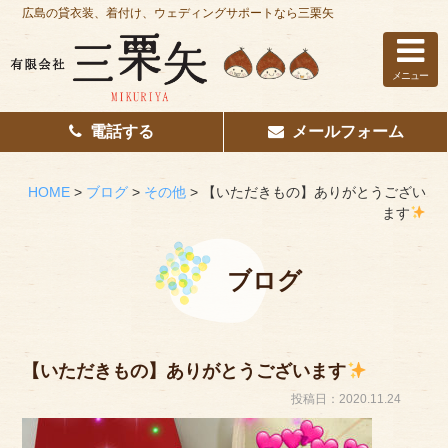
広島の貸衣装、着付け、ウェディングサポートなら三栗矢
メニュー
電話する
メールフォーム
ホーム
はじめての方へ
HOME
>
ブログ
>
その他
>
【いただきもの】ありがとうござい
ます
レンタル衣装
着付け
ブログ
花嫁着付け
着付け/教室
【いただきもの】ありがとうございます
投稿日：2020.11.24
その他サービス