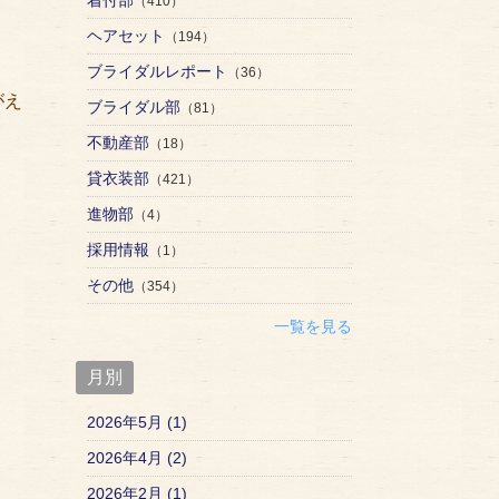
（410）
ヘアセット
（194）
ブライダルレポート
（36）
がえ
ブライダル部
（81）
不動産部
（18）
貸衣装部
（421）
進物部
（4）
採用情報
（1）
その他
（354）
一覧を見る
月別
2026年5月 (1)
2026年4月 (2)
2026年2月 (1)