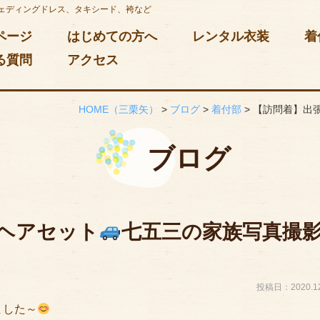
ェディングドレス、タキシード、袴など
ページ
はじめての方へ
レンタル衣装
着
る質問
アクセス
HOME
（三栗矢）
>
ブログ
>
着付部
>
【訪問着】出
ブログ
ヘアセット
七五三の家族写真撮
投稿日：2020.12
ました～