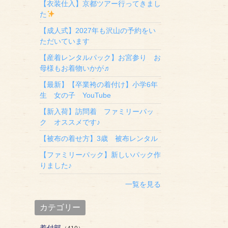
【衣装仕入】京都ツアー行ってきまし
た
【成人式】2027年も沢山の予約をい
ただいています
【産着レンタルパック】お宮参り お
母様もお着物いかが♬
【最新】【卒業袴の着付け】小学6年
生 女の子 YouTube
【新入荷】訪問着 ファミリーパッ
ク オススメです♪
【被布の着せ方】3歳 被布レンタル
【ファミリーパック】新しいパック作
りました♪
一覧を見る
カテゴリー
着付部