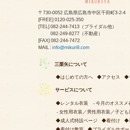
〒730-0052
広島県広島市中区千田町3-2-4
[FREE]
0120-025-350
[TEL]
082-244-7413
（ブライダル他）
082-249-8277
（不動産）
[FAX] 082-244-7472
MAIL :
info@mikuri8.com
三栗矢について
はじめての方へ
アクセス
サービスについて
レンタル衣装
今月のオススメ
女性用衣装
／
男性用衣装
／
子ども
成人式特設ページ
着付け
着付け教室
ブライダルサポー