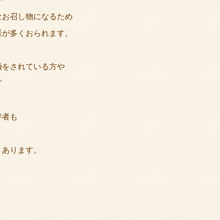
なお召し物になるため
様が多くおられます。
婚をされている方や
ど
伴者も
くあります。