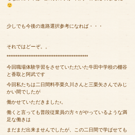
アクセス
サイズのはかり方
少しでも今後の進路選択参考になれば・・・
よくある質問
ブログ
それではどーぞ。。
*********************************************
ご利用の流れ
今回職場体験学習をさせていただいた牛田中学校の棚谷
今月のオススメ衣装
と香取と阿武です
今回私たちは二日間料亭栗久川さんと三栗矢さんでみじ
成人式特設ページ
かい間でしたが
お問い合わせ
働かせていただきました‹。
働くと言っても普段従業員の方々がやっているような満
お客様の声
足な働きは
プライバシーポリシー
まだまだ出来ませんでしたが、この二日間で学ばせても