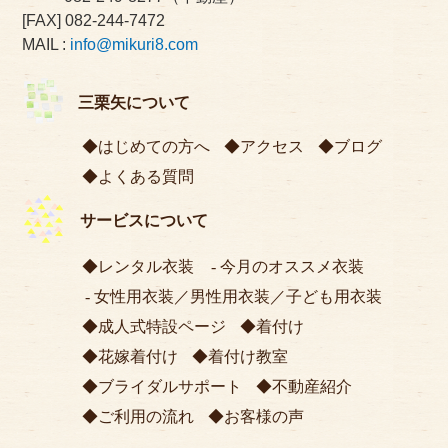
[FAX] 082-244-7472
MAIL :
info@mikuri8.com
三栗矢について
はじめての方へ
アクセス
ブログ
よくある質問
サービスについて
レンタル衣装
今月のオススメ衣装
女性用衣装
／
男性用衣装
／
子ども用衣装
成人式特設ページ
着付け
花嫁着付け
着付け教室
ブライダルサポート
不動産紹介
ご利用の流れ
お客様の声