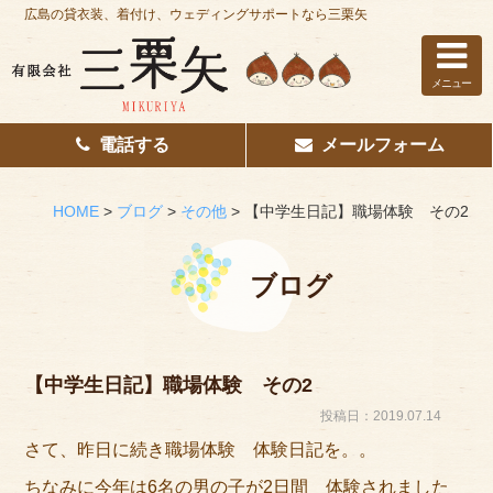
広島の貸衣装、着付け、ウェディングサポートなら三栗矢
メニュー
電話する
メールフォーム
ホーム
はじめての方へ
HOME
>
ブログ
>
その他
>
【中学生日記】職場体験 その2
レンタル衣装
ブログ
着付け
花嫁着付け
【中学生日記】職場体験 その2
着付け/教室
投稿日：2019.07.14
さて、昨日に続き職場体験 体験日記を。。
その他サービス
ちなみに今年は6名の男の子が2日間 体験されました