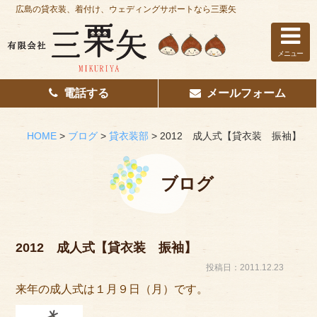
広島の貸衣装、着付け、ウェディングサポートなら三栗矢
メニュー
電話する
メールフォーム
ホーム
はじめての方へ
HOME
>
ブログ
>
貸衣装部
>
2012 成人式【貸衣装 振袖】
レンタル衣装
ブログ
着付け
花嫁着付け
2012 成人式【貸衣装 振袖】
着付け/教室
投稿日：2011.12.23
来年の成人式は１月９日（月）です。
その他サービス