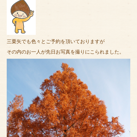
アクセス
サイズのはかり方
よくある質問
三栗矢でも色々とご予約を頂いておりますが
ブログ
その内のお一人が先日お写真を撮りにこられました。
ご利用の流れ
今月のオススメ衣装
成人式特設ページ
お問い合わせ
お客様の声
プライバシーポリシー