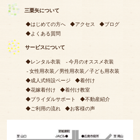
三栗矢について
はじめての方へ
アクセス
ブログ
よくある質問
サービスについて
レンタル衣装
今月のオススメ衣装
女性用衣装
／
男性用衣装
／
子ども用衣装
成人式特設ページ
着付け
花嫁着付け
着付け教室
ブライダルサポート
不動産紹介
ご利用の流れ
お客様の声