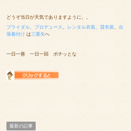
どうぞ当日が天気でありますように。。
ブライダル、プロデュース
、
レンタル衣装、貸衣装
、
出
張着付け
は
三栗矢
へ
一日一善 一日一回 ポチッとな
最新の記事