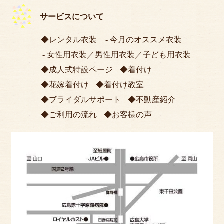
サービスについて
レンタル衣装
今月のオススメ衣装
女性用衣装
／
男性用衣装
／
子ども用衣装
成人式特設ページ
着付け
花嫁着付け
着付け教室
ブライダルサポート
不動産紹介
ご利用の流れ
お客様の声