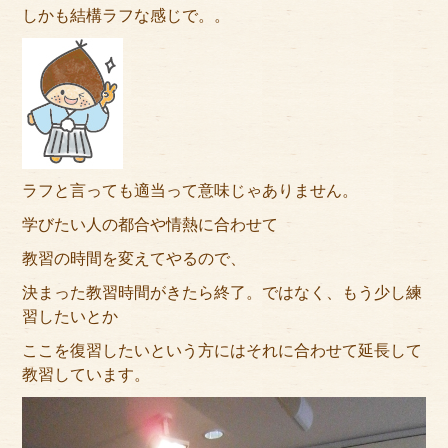
アクセス
しかも結構ラフな感じで。。
サイズのはかり方
よくある質問
ブログ
ラフと言っても適当って意味じゃありません。
ご利用の流れ
学びたい人の都合や情熱に合わせて
今月のオススメ衣装
教習の時間を変えてやるので、
成人式特設ページ
決まった教習時間がきたら終了。ではなく、もう少し練
習したいとか
お問い合わせ
ここを復習したいという方にはそれに合わせて延長して
教習しています。
お客様の声
プライバシーポリシー