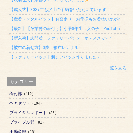
【衣装仕入】京都ツアー行ってきました
【成人式】2027年も沢山の予約をいただいています
【産着レンタルパック】お宮参り お母様もお着物いかが♬
【最新】【卒業袴の着付け】小学6年生 女の子 YouTube
【新入荷】訪問着 ファミリーパック オススメです♪
【被布の着せ方】3歳 被布レンタル
【ファミリーパック】新しいパック作りました♪
一覧を見る
カテゴリー
着付部
（410）
ヘアセット
（194）
ブライダルレポート
（36）
ブライダル部
（81）
不動産部
（18）