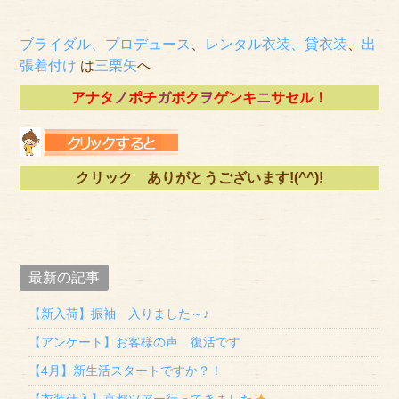
ブライダル、プロデュース
、
レンタル衣装、貸衣装
、
出
張着付け
は
三栗矢
へ
アナタ
ノ
ポチ
ガ
ボク
ヲ
ゲンキ
ニ
サセル！
クリック ありがとうございます!(^^)!
最新の記事
【新入荷】振袖 入りました～♪
【アンケート】お客様の声 復活です
【4月】新生活スタートですか？！