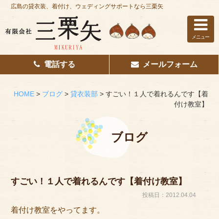
広島の貸衣装、着付け、ウェディングサポートなら三栗矢
メニュー
電話する
メールフォーム
ホーム
はじめての方へ
HOME
>
ブログ
>
貸衣装部
>
すごい！１人で着れるんです【着
付け教室】
レンタル衣装
着付け
ブログ
花嫁着付け
着付け/教室
すごい！１人で着れるんです【着付け教室】
投稿日：2012.04.04
その他サービス
着付け教室をやってます。