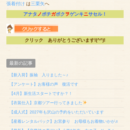
張着付け
は
三栗矢
へ
アナタ
ノ
ポチ
ガ
ボク
ヲ
ゲンキ
ニ
サセル！
クリック ありがとうございます!(^^)!
最新の記事
【新入荷】振袖 入りました～♪
【アンケート】お客様の声 復活です
【4月】新生活スタートですか？！
【衣装仕入】京都ツアー行ってきました
【成人式】2027年も沢山の予約をいただいています
【産着レンタルパック】お宮参り お母様もお着物いかが♬