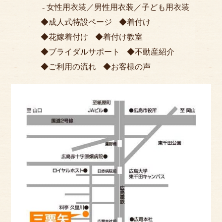
女性用衣装
／
男性用衣装
／
子ども用衣装
成人式特設ページ
着付け
花嫁着付け
着付け教室
ブライダルサポート
不動産紹介
ご利用の流れ
お客様の声