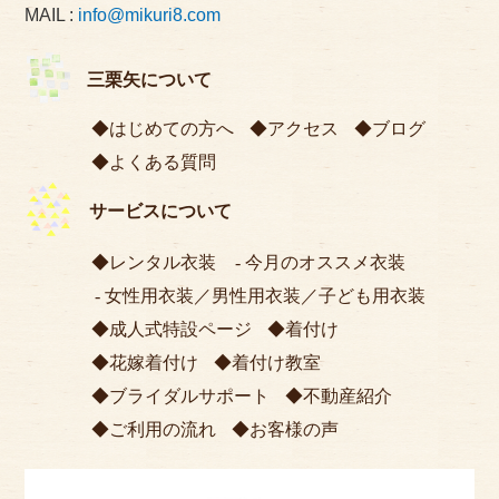
MAIL :
info@mikuri8.com
三栗矢について
はじめての方へ
アクセス
ブログ
よくある質問
サービスについて
レンタル衣装
今月のオススメ衣装
女性用衣装
／
男性用衣装
／
子ども用衣装
成人式特設ページ
着付け
花嫁着付け
着付け教室
ブライダルサポート
不動産紹介
ご利用の流れ
お客様の声