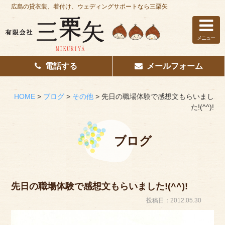
広島の貸衣装、着付け、ウェディングサポートなら三栗矢
メニュー
電話する
メールフォーム
ホーム
はじめての方へ
HOME
>
ブログ
>
その他
>
先日の職場体験で感想文もらいまし
た!(^^)!
レンタル衣装
着付け
ブログ
花嫁着付け
着付け/教室
先日の職場体験で感想文もらいました!(^^)!
投稿日：2012.05.30
その他サービス