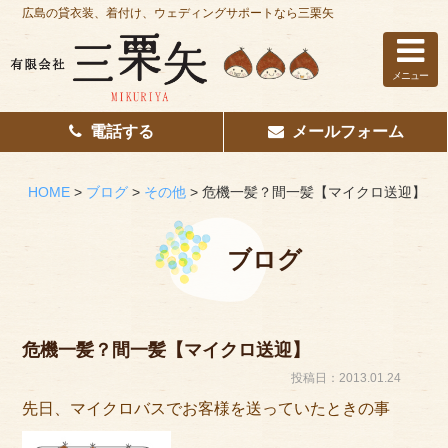
広島の貸衣装、着付け、ウェディングサポートなら三栗矢
メニュー
電話する
メールフォーム
ホーム
はじめての方へ
HOME
>
ブログ
>
その他
>
危機一髪？間一髪【マイクロ送迎】
レンタル衣装
ブログ
着付け
花嫁着付け
危機一髪？間一髪【マイクロ送迎】
着付け/教室
投稿日：2013.01.24
先日、マイクロバスでお客様を送っていたときの事
その他サービス