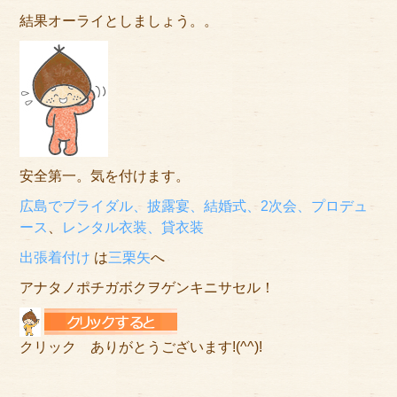
結果オーライとしましょう。。
安全第一。気を付けます。
広島でブライダル、披露宴、結婚式、2次会、プロデュ
ース
、
レンタル衣装、貸衣装
出張着付け
は
三栗矢
へ
アナタノポチガボクヲゲンキニサセル！
クリック ありがとうございます!(^^)!