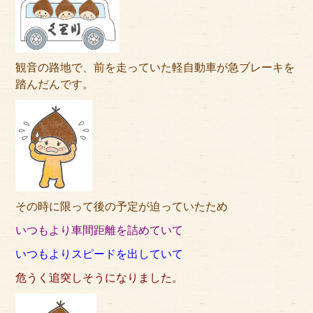
アクセス
サイズのはかり方
観音の路地で、前を走っていた軽自動車が急ブレーキを
よくある質問
踏んだんです。
ブログ
ご利用の流れ
今月のオススメ衣装
成人式特設ページ
その時に限って後の予定が迫っていたため
いつもより車間距離を詰めていて
お問い合わせ
いつもよりスピードを出していて
お客様の声
危うく追突しそうになりました。
プライバシーポリシー