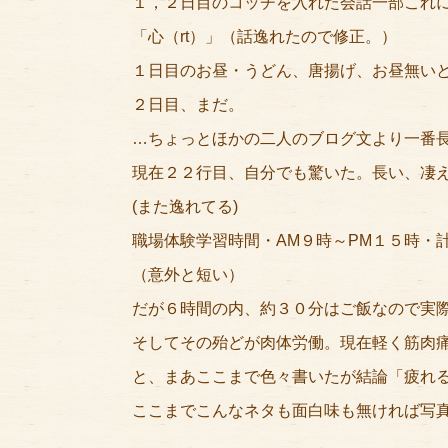
１，２日目のコッチを入れた会話一部これに
「心（rt）」（話逸れたので修正。）
１日目のお昼・うどん、唐揚げ、お昼無い
２日目、まだ。
…ちょっとほかの二人のブログ文より一番
現在２２行目、自分でも驚いた。長い、凄
(また逸れてる)
職場体験学習時間・AM９時～PM１５時・
（意外と短い）
だが６時間の内、約３０分はご飯なので実
そしてその殆どが肉体労働。現在軽く筋肉
と、まあここまで色々書いたが結論「疲れ
ここまでこんなネタも面白味も無ければ写