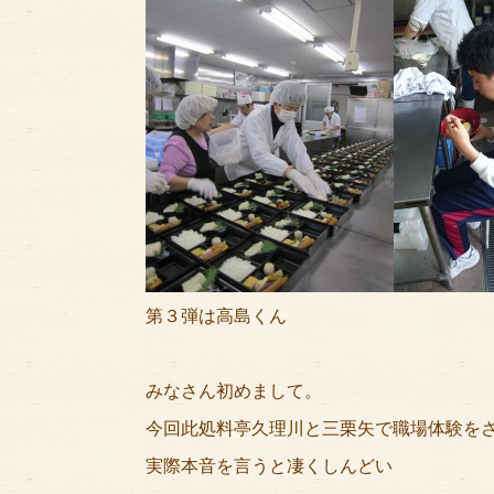
第３弾は高島くん
みなさん初めまして。
今回此処料亭久理川と三栗矢で職場体験を
実際本音を言うと凄くしんどい