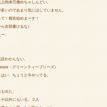
以上肉体労働めちゃしんどい。
が多いのであまり気にはしていません。
って！報告始めまーす！
から全部書けるな）
たー。
英語わかんない。
please・グリーンティープリーズ）
。はい、ちょうど今やってる。
目も出た。
ッチ以外にもいる。２人