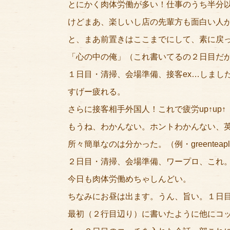
とにかく肉体労働が多い！仕事のうち半分
けどまあ、楽しいし店の先輩方も面白い人
と、まあ前置きはここまでにして、素に戻
「心の中の俺」（これ書いてるの２日目だ
１日目・清掃、会場準備、接客ex…しまし
すげー疲れる。
さらに接客相手外国人！これで疲労up↑up↑
もうね、わかんない。ホントわかんない、
所々簡単なのは分かった。（例・greentea
２日目・清掃、会場準備、ワープロ、これ
今日も肉体労働めちゃしんどい。
ちなみにお昼は出ます。うん、旨い。１日
最初（２行目辺り）に書いたように他にコ