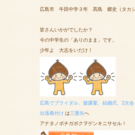
広島市 牛田中学３年 髙島 郷史（タカ
皆さんいかがでしたか？
今の中学生の「ありのまま」です。
少年よ 大志をいだけ！
広島でブライダル、披露宴、結婚式、2次会
出張着付け
は
三栗矢
へ
アナタノポチガボクヲゲンキニサセル！