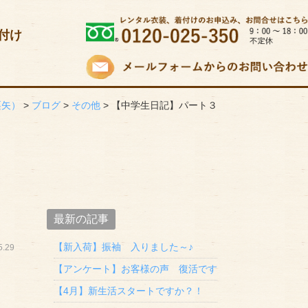
付け
栗矢）
>
ブログ
>
その他
>
【中学生日記】パート３
最新の記事
【新入荷】振袖 入りました～♪
.29
【アンケート】お客様の声 復活です
【4月】新生活スタートですか？！