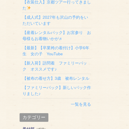
【衣装仕入】京都ツアー行ってきまし
た
【成人式】2027年も沢山の予約をい
ただいています
【産着レンタルパック】お宮参り お
母様もお着物いかが♬
【最新】【卒業袴の着付け】小学6年
生 女の子 YouTube
【新入荷】訪問着 ファミリーパッ
ク オススメです♪
【被布の着せ方】3歳 被布レンタル
【ファミリーパック】新しいパック作
りました♪
一覧を見る
カテゴリー
着付部