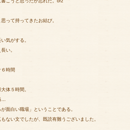
書こうと思ったが忘れた。orz
と思って持ってきたお結び。
長い気がする。
え長い。
計６時間
際大体５時間。
痛…
るが面白い職場」ということである。
真もない文でしたが、既読有難うございました。