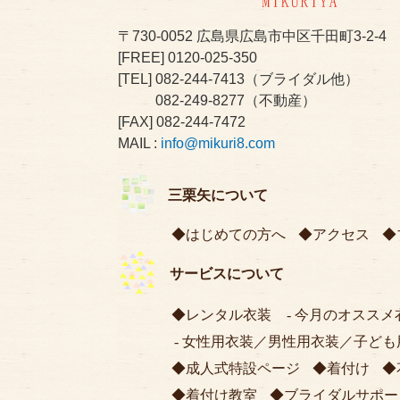
〒730-0052
広島県広島市中区千田町3-2-4
[FREE]
0120-025-350
[TEL]
082-244-7413
（ブライダル他）
082-249-8277
（不動産）
[FAX] 082-244-7472
MAIL :
info@mikuri8.com
三栗矢について
はじめての方へ
アクセス
サービスについて
レンタル衣装
今月のオススメ
女性用衣装
／
男性用衣装
／
子ども
成人式特設ページ
着付け
着付け教室
ブライダルサポー