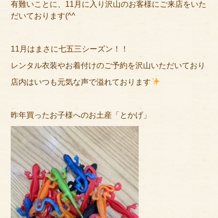
有難いことに、11月に入り沢山のお客様にご来店をいた
アクセス
だいております(^^
サイズのはかり方
11月はまさに七五三シーズン！！
よくある質問
レンタル衣装やお着付けのご予約を沢山いただいており
ブログ
店内はいつも元気な声で溢れております
ご利用の流れ
昨年買ったお子様へのお土産「とかげ」
今月のオススメ衣装
成人式特設ページ
お問い合わせ
お客様の声
プライバシーポリシー