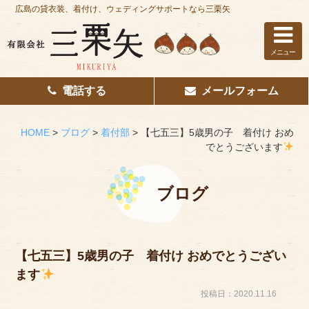
広島の貸衣装、着付け、ウェディングサポートなら三栗矢
メニュー
電話する
メールフォーム
ホーム
はじめての方へ
HOME
>
ブログ
>
着付部
>
【七五三】5歳男の子 着付け おめ
でとうございます
レンタル衣装
着付け
ブログ
花嫁着付け
着付け/教室
【七五三】5歳男の子 着付け おめでとうござい
ます
その他サービス
投稿日：2020.11.16