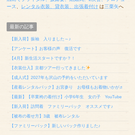
ース
、
レンタル衣装、貸衣装
、出張着付け
は
三栗矢
へ
最新の記事
【新入荷】振袖 入りました～♪
【アンケート】お客様の声 復活です
【4月】新生活スタートですか？！
【衣装仕入】京都ツアー行ってきました
【成人式】2027年も沢山の予約をいただいています
【産着レンタルパック】お宮参り お母様もお着物いかが♬
【最新】【卒業袴の着付け】小学6年生 女の子 YouTube
【新入荷】訪問着 ファミリーパック オススメです♪
【被布の着せ方】3歳 被布レンタル
【ファミリーパック】新しいパック作りました♪