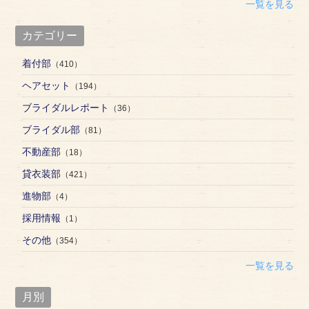
一覧を見る
カテゴリー
着付部
（410）
ヘアセット
（194）
ブライダルレポート
（36）
ブライダル部
（81）
不動産部
（18）
貸衣装部
（421）
進物部
（4）
採用情報
（1）
その他
（354）
一覧を見る
月別