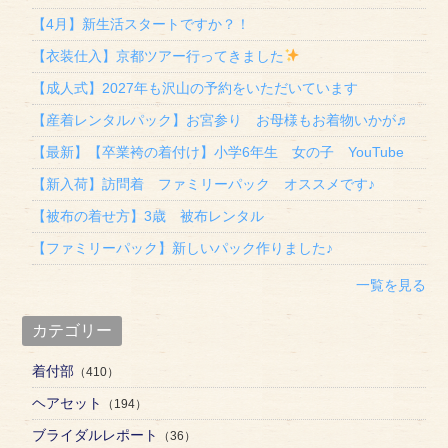
【4月】新生活スタートですか？！
【衣装仕入】京都ツアー行ってきました
【成人式】2027年も沢山の予約をいただいています
【産着レンタルパック】お宮参り お母様もお着物いかが♬
【最新】【卒業袴の着付け】小学6年生 女の子 YouTube
【新入荷】訪問着 ファミリーパック オススメです♪
【被布の着せ方】3歳 被布レンタル
【ファミリーパック】新しいパック作りました♪
一覧を見る
カテゴリー
着付部
（410）
ヘアセット
（194）
ブライダルレポート
（36）