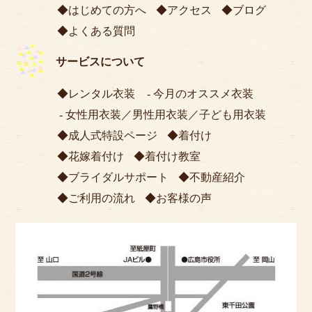
はじめての方へ
アクセス
ブログ
よくある質問
サービスについて
レンタル衣装
今月のオススメ衣装
女性用衣装
／
男性用衣装
／
子ども用衣装
成人式特設ページ
着付け
花嫁着付け
着付け教室
ブライダルサポート
不動産紹介
ご利用の流れ
お客様の声