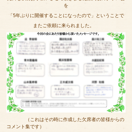
アクセス
を
「5年ぶりに開催することになったので」ということで
サイズのはかり方
またご依頼に来られました。
よくある質問
ブログ
ご利用の流れ
今月のオススメ衣装
成人式特設ページ
お問い合わせ
お客様の声
（これはその時に作成した欠席者の皆様からの
プライバシーポリシー
コメント集です）