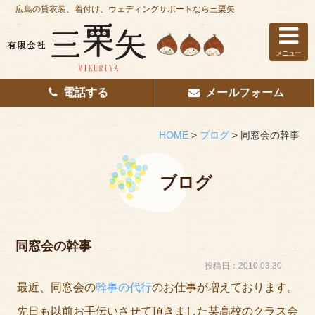
広島の貸衣装、着付け、ウェディングサポートなら三栗矢
メニュー
電話する
メールフォーム
ホーム
はじめての方へ
HOME
>
ブログ
>
同窓会の幹事
レンタル衣装
ブログ
着付け
花嫁着付け
同窓会の幹事
着付け/教室
投稿日：2010.03.30
最近、同窓会の
幹事の代行
のお仕事が増えております。
その他サービス
先日も以前お手伝いさせて頂きました某高校のクラス会