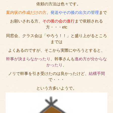
依頼の方法は色々です。
サイトマップ
案内状の作成だけの方
、
発送やその後の出欠の管理
まで
お願いされる方、
その後の会の進行
まで依頼される
方・・・etc
同窓会、クラス会は「やろう！！」と盛り上がるところ
までは
よくあるのですが、そこから実際にやろうとすると、
幹事が決まらなかったり
、幹事さんも
進め方が分からな
かったり
、
ノリで幹事を引き受けたのは良かったけど、
結構手間
で・・・
という方多いようで。