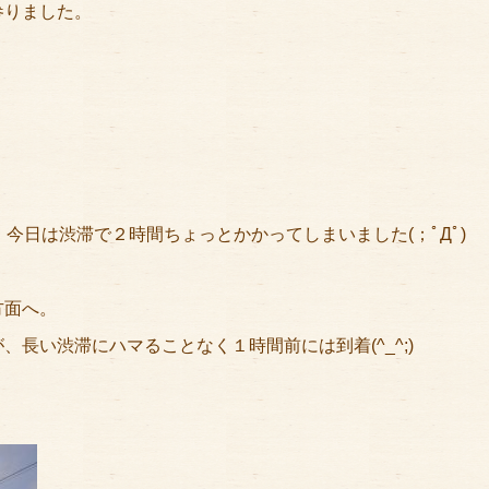
参りました。
今日は渋滞で２時間ちょっとかかってしまいました(；ﾟДﾟ)
方面へ。
長い渋滞にハマることなく１時間前には到着(^_^;)