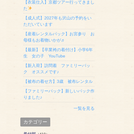
【衣装仕入】京都ツアー行ってきまし
た
【成人式】2027年も沢山の予約をい
ただいています
【産着レンタルパック】お宮参り お
母様もお着物いかが♬
【最新】【卒業袴の着付け】小学6年
生 女の子 YouTube
【新入荷】訪問着 ファミリーパッ
ク オススメです♪
【被布の着せ方】3歳 被布レンタル
【ファミリーパック】新しいパック作
りました♪
一覧を見る
カテゴリー
着付部