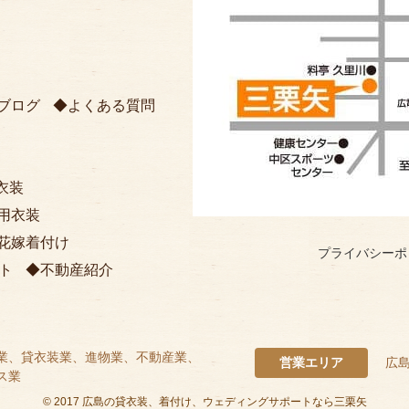
ブログ
よくある質問
衣装
用衣装
花嫁着付け
プライバシーポ
ト
不動産紹介
業、貸衣装業、進物業、不動産業、
営業エリア
広
ス業
©
2017
広島の貸衣装、着付け、ウェディングサポートなら三栗矢