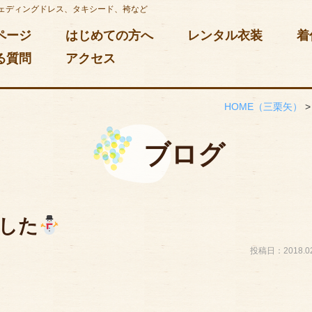
ェディングドレス、タキシード、袴など
ページ
はじめての方へ
レンタル衣装
着
る質問
アクセス
HOME
（三栗矢）
ブログ
した
投稿日：2018.02