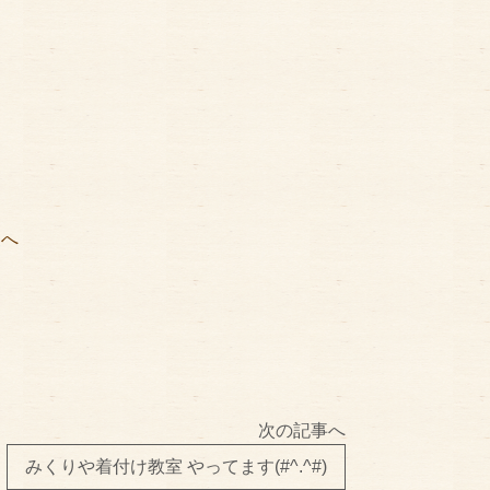
矢
へ
次の記事へ
みくりや着付け教室 やってます(#^.^#)