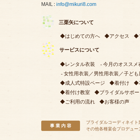
MAIL :
info@mikuri8.com
三栗矢について
はじめての方へ
アクセス
サービスについて
レンタル衣装
今月のオススメ
女性用衣装
／
男性用衣装
／
子ども
成人式特設ページ
着付け
着付け教室
ブライダルサポー
ご利用の流れ
お客様の声
ブライダルコーディネイト
事 業 内 容
その他各種宴会プロデュー