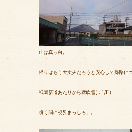
山は真っ白。
帰りはもう大丈夫だろうと安心して帰路に
祇園新道あたりから猛吹雪(；ﾟДﾟ)
瞬く間に視界まっしろ。。