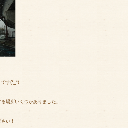
(*_*)
する場所いくつかありました。
ださい！