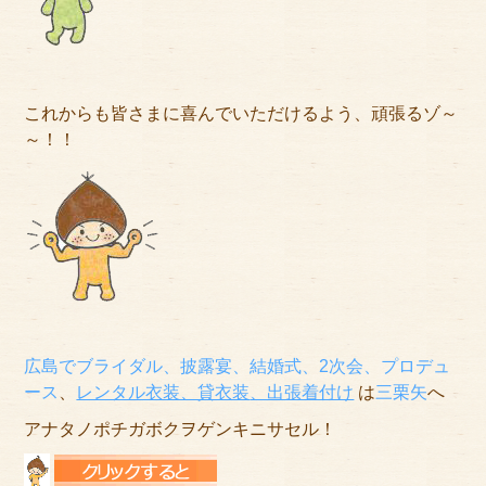
これからも皆さまに喜んでいただけるよう、頑張るゾ～
～！！
広島でブライダル、披露宴、結婚式、2次会、プロデュ
ース
、
レンタル衣装、貸衣装
、出張着付け
は
三栗矢
へ
アナタノポチガボクヲゲンキニサセル！