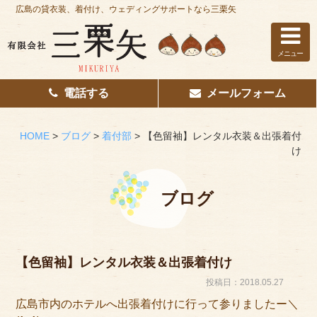
広島の貸衣装、着付け、ウェディングサポートなら三栗矢
メニュー
電話する
メールフォーム
ホーム
はじめての方へ
HOME
>
ブログ
>
着付部
>
【色留袖】レンタル衣装＆出張着付
け
レンタル衣装
着付け
ブログ
花嫁着付け
着付け/教室
【色留袖】レンタル衣装＆出張着付け
投稿日：2018.05.27
その他サービス
広島市内のホテルへ出張着付けに行って参りましたー＼