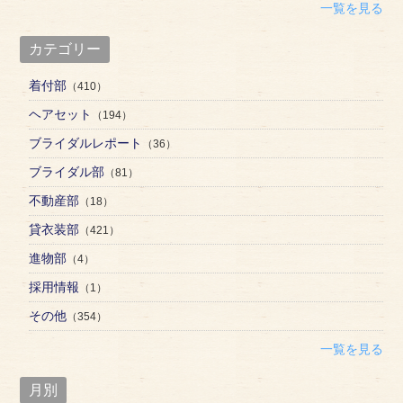
一覧を見る
カテゴリー
着付部
（410）
ヘアセット
（194）
ブライダルレポート
（36）
ブライダル部
（81）
不動産部
（18）
貸衣装部
（421）
進物部
（4）
採用情報
（1）
その他
（354）
一覧を見る
月別