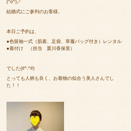
(^o^)／
アクセス
結婚式にご参列のお客様。
サイズのはかり方
よくある質問
本日ご予約は、
●色留袖一式（肌着、足袋、草履バッグ付き）レンタル
ブログ
●着付け （担当 栗川香保里）
ご利用の流れ
でした(#^.^#)
今月のオススメ衣装
とっても人柄も良く、お着物の似合う美人さんでし
成人式特設ページ
た！！
お問い合わせ
お客様の声
プライバシーポリシー