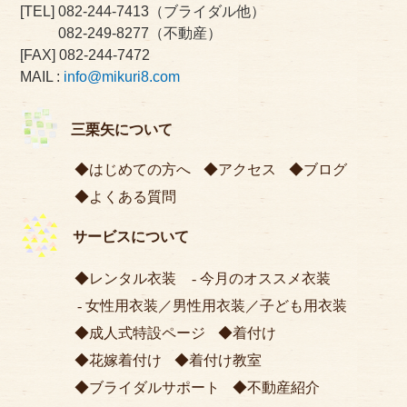
[TEL]
082-244-7413
（ブライダル他）
082-249-8277
（不動産）
[FAX] 082-244-7472
MAIL :
info@mikuri8.com
三栗矢について
はじめての方へ
アクセス
ブログ
よくある質問
サービスについて
レンタル衣装
今月のオススメ衣装
女性用衣装
／
男性用衣装
／
子ども用衣装
成人式特設ページ
着付け
花嫁着付け
着付け教室
ブライダルサポート
不動産紹介