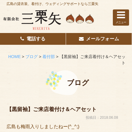
広島の貸衣装、着付け、ウェディングサポートなら三栗矢
メニュー
電話する
メールフォーム
ホーム
はじめての方へ
HOME
>
ブログ
>
着付部
>
【黒留袖】ご来店着付け＆ヘアセッ
ト
レンタル衣装
着付け
ブログ
花嫁着付け
着付け/教室
【黒留袖】ご来店着付け＆ヘアセット
投稿日：2018.06.08
その他サービス
広島も梅雨入りしましたねー(^_^;)