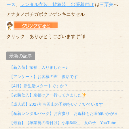
ース
、
レンタル衣装、貸衣装
、出張着付け
は
三栗矢
へ
アナタノポチガボクヲゲンキニサセル！
クリック ありがとうございます!(^^)!
最新の記事
【新入荷】振袖 入りました～♪
【アンケート】お客様の声 復活です
【4月】新生活スタートですか？！
【衣装仕入】京都ツアー行ってきました
【成人式】2027年も沢山の予約をいただいています
【産着レンタルパック】お宮参り お母様もお着物いかが♬
【最新】【卒業袴の着付け】小学6年生 女の子 YouTube