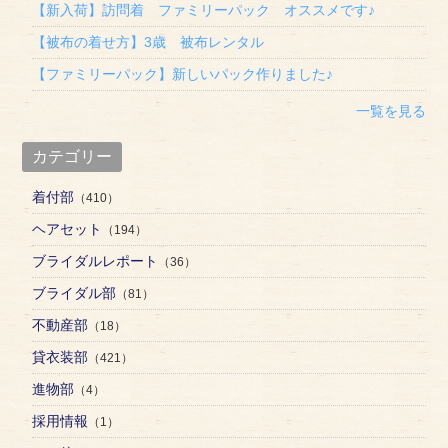
【新入荷】訪問着 ファミリーパック オススメです♪
【被布の着せ方】3歳 被布レンタル
【ファミリーパック】新しいパック作りました♪
一覧を見る
カテゴリー
着付部
（410）
ヘアセット
（194）
ブライダルレポート
（36）
ブライダル部
（81）
不動産部
（18）
貸衣装部
（421）
進物部
（4）
採用情報
（1）