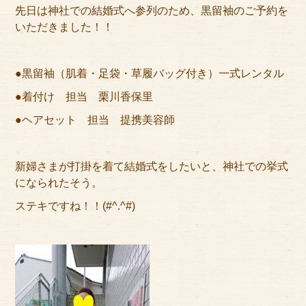
アクセス
先日は神社での結婚式へ参列のため、黒留袖のご予約を
いただきました！！
サイズのはかり方
よくある質問
●黒留袖（肌着・足袋・草履バッグ付き）一式レンタル
●着付け 担当 栗川香保里
ブログ
●ヘアセット 担当 提携美容師
ご利用の流れ
今月のオススメ衣装
新婦さまが打掛を着て結婚式をしたいと、神社での挙式
になられたそう。
成人式特設ページ
ステキですね！！(#^.^#)
お問い合わせ
お客様の声
プライバシーポリシー