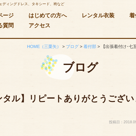
ェディングドレス、タキシード、袴など
ページ
はじめての方へ
レンタル衣装
着
る質問
アクセス
HOME
（三栗矢）
>
ブログ
>
着付部
>
【出張着付け･七
ブログ
ンタル】リピートありがとうござい
投稿日：2018.09