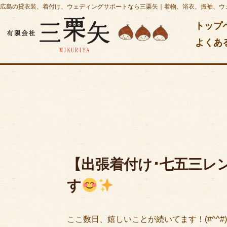
広島の貸衣装、着付け、ウェディングサポートなら三栗矢｜着物、浴衣、振袖、ウ
トップ
よくあ
【出張着付け･七五三レ
す
ここ数日、嬉しいことが続いてます！(#^^#)