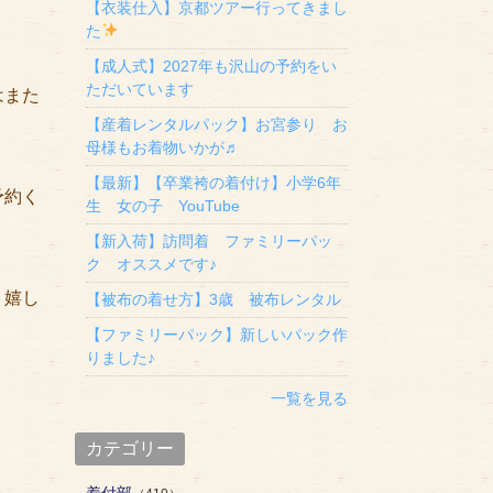
【衣装仕入】京都ツアー行ってきまし
た
【成人式】2027年も沢山の予約をい
ただいています
はまた
【産着レンタルパック】お宮参り お
母様もお着物いかが♬
【最新】【卒業袴の着付け】小学6年
予約く
生 女の子 YouTube
【新入荷】訪問着 ファミリーパッ
ク オススメです♪
く嬉し
【被布の着せ方】3歳 被布レンタル
【ファミリーパック】新しいパック作
りました♪
一覧を見る
カテゴリー
着付部