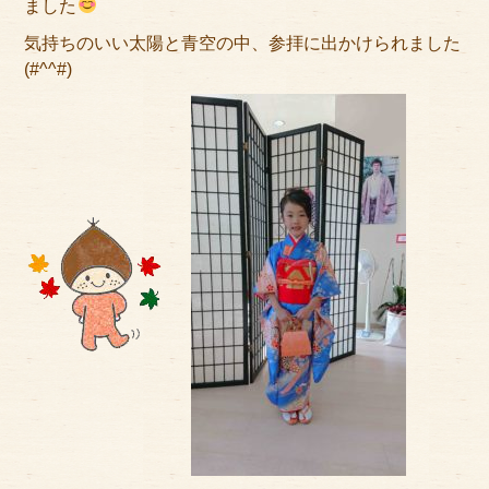
ました
アクセス
気持ちのいい太陽と青空の中、参拝に出かけられました
サイズのはかり方
(#^^#)
よくある質問
ブログ
ご利用の流れ
今月のオススメ衣装
成人式特設ページ
お問い合わせ
お客様の声
プライバシーポリシー