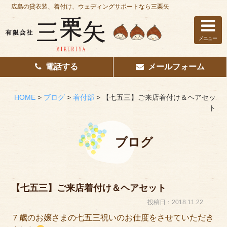
広島の貸衣装、着付け、ウェディングサポートなら三栗矢
メニュー
電話する
メールフォーム
ホーム
はじめての方へ
HOME
>
ブログ
>
着付部
>
【七五三】ご来店着付け＆ヘアセッ
ト
レンタル衣装
着付け
ブログ
花嫁着付け
着付け/教室
【七五三】ご来店着付け＆ヘアセット
投稿日：2018.11.22
その他サービス
７歳のお嬢さまの七五三祝いのお仕度をさせていただき