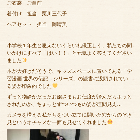
ご衣裳 ご自前
サイトマップ
着付け 担当 栗川三代子
ヘアセット 担当 岡晴美
小学校１年生と思えないくらい礼儀正しく、私たちの問
いかけにすべて「はい！！」と元気よく答えてください
ました
本が大好きだそうで、キッズスペースに置いてある「学
習漫画 世界の伝記 シリーズ」の読書に没頭されてい
る姿が印象的でした
ずっと物静かだったお嬢さまもお仕度が済んだらホッと
されたのか、ちょっとずついつもの姿が垣間見え…
カメラを構える私たちをつい立てに開いた穴からのぞき
見というオチャメな一面も見せてくれました