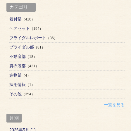
カテゴリー
着付部
（410）
ヘアセット
（194）
ブライダルレポート
（36）
ブライダル部
（81）
不動産部
（18）
貸衣装部
（421）
進物部
（4）
採用情報
（1）
その他
（354）
一覧を見る
月別
2026年5月 (1)