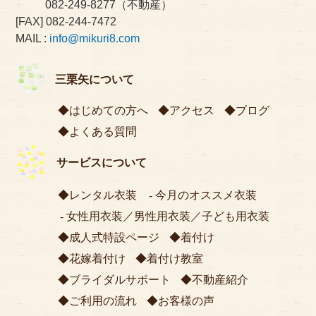
082-249-8277
（不動産）
[FAX] 082-244-7472
MAIL :
info@mikuri8.com
三栗矢について
はじめての方へ
アクセス
ブログ
よくある質問
サービスについて
レンタル衣装
今月のオススメ衣装
女性用衣装
／
男性用衣装
／
子ども用衣装
成人式特設ページ
着付け
花嫁着付け
着付け教室
ブライダルサポート
不動産紹介
ご利用の流れ
お客様の声