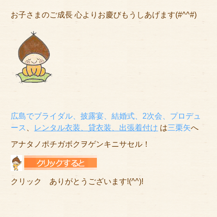
お子さまのご成長 心よりお慶びもうしあげます(#^^#)
広島でブライダル、披露宴、結婚式、2次会、プロデュ
ース
、
レンタル衣装、貸衣装
、出張着付け
は
三栗矢
へ
アナタノポチガボクヲゲンキニサセル！
クリック ありがとうございます!(^^)!