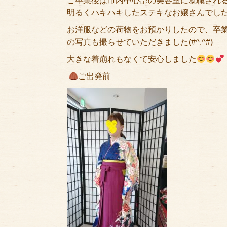
ご卒業後は市内中心部の美容室に就職され
明るくハキハキしたステキなお嬢さんでし
お洋服などの荷物をお預かりしたので、卒業
の写真も撮らせていただきました(#^.^#)
大きな着崩れもなくて安心しました
ご出発前