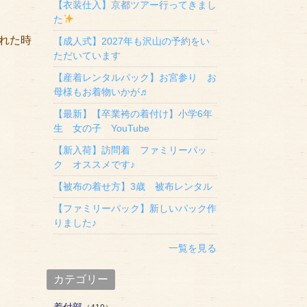
【衣装仕入】京都ツアー行ってきまし
た
れた時
【成人式】2027年も沢山の予約をい
ただいています
【産着レンタルパック】お宮参り お
母様もお着物いかが♬
【最新】【卒業袴の着付け】小学6年
生 女の子 YouTube
【新入荷】訪問着 ファミリーパッ
ク オススメです♪
【被布の着せ方】3歳 被布レンタル
【ファミリーパック】新しいパック作
りました♪
一覧を見る
カテゴリー
着付部