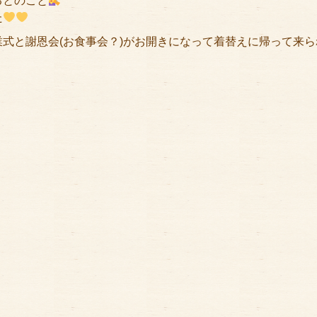
るとのこと
た
式と謝恩会(お食事会？)がお開きになって着替えに帰って来ら