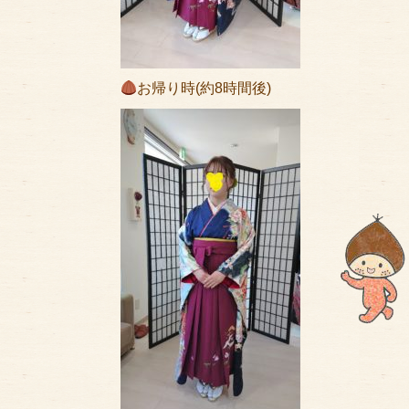
お帰り時(約8時間後)