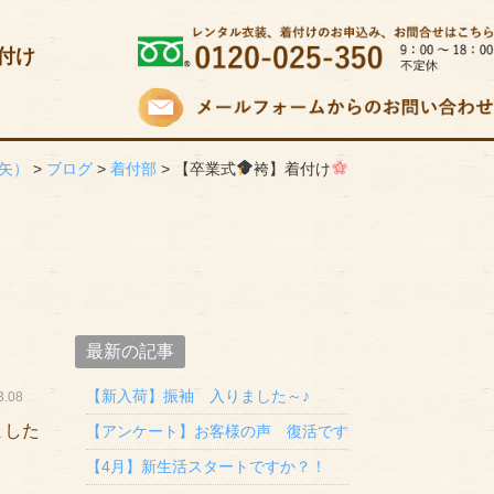
付け
矢）
>
ブログ
>
着付部
>
【卒業式
袴】着付け
最新の記事
【新入荷】振袖 入りました～♪
.08
ました
【アンケート】お客様の声 復活です
【4月】新生活スタートですか？！