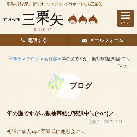
広島の貸衣装、着付け、ウェディングサポートなら三栗矢
メニュー
電話する
メールフォーム
ホーム
はじめての方へ
HOME
>
ブログ
>
着付部
>
年の瀬ですが…振袖帯結び特訓中＼
(^o^)／
レンタル衣装
着付け
ブログ
花嫁着付け
着付け/教室
年の瀬ですが…振袖帯結び特訓中＼(^o^)／
投稿日：2017.12.31
その他サービス
初詣に成人式に卒業式に謝恩会に…