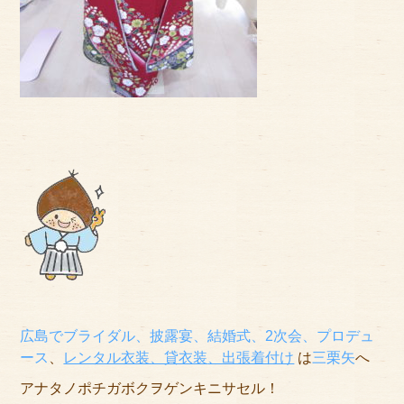
広島でブライダル、披露宴、結婚式、2次会、プロデュ
ース
、
レンタル衣装、貸衣装
、出張着付け
は
三栗矢
へ
アナタノポチガボクヲゲンキニサセル！