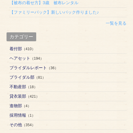
【被布の着せ方】3歳 被布レンタル
【ファミリーパック】新しいパック作りました♪
一覧を見る
カテゴリー
着付部
（410）
ヘアセット
（194）
ブライダルレポート
（36）
ブライダル部
（81）
不動産部
（18）
貸衣装部
（421）
進物部
（4）
採用情報
（1）
その他
（354）