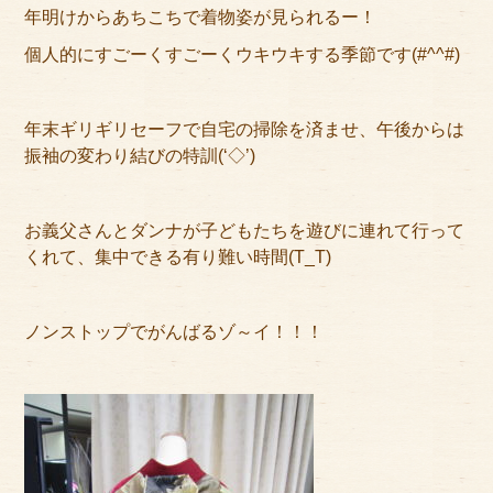
アクセス
年明けからあちこちで着物姿が見られるー！
個人的にすごーくすごーくウキウキする季節です(#^^#)
サイズのはかり方
よくある質問
年末ギリギリセーフで自宅の掃除を済ませ、午後からは
振袖の変わり結びの特訓(‘◇’)ゞ
ブログ
ご利用の流れ
お義父さんとダンナが子どもたちを遊びに連れて行って
くれて、集中できる有り難い時間(T_T)
今月のオススメ衣装
成人式特設ページ
ノンストップでがんばるゾ～イ！！！
お問い合わせ
お客様の声
プライバシーポリシー