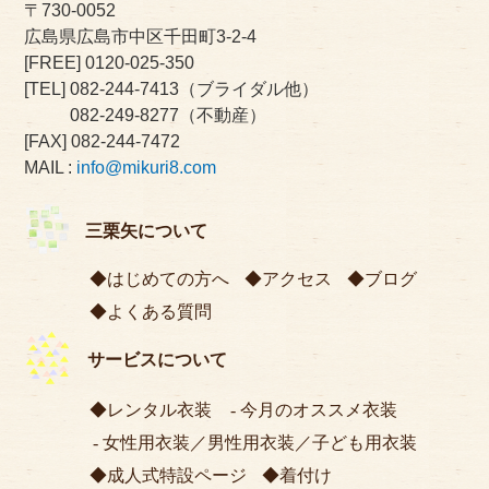
〒730-0052
広島県広島市中区千田町3-2-4
[FREE]
0120-025-350
[TEL]
082-244-7413
（ブライダル他）
082-249-8277
（不動産）
[FAX] 082-244-7472
MAIL :
info@mikuri8.com
三栗矢について
はじめての方へ
アクセス
ブログ
よくある質問
サービスについて
レンタル衣装
今月のオススメ衣装
女性用衣装
／
男性用衣装
／
子ども用衣装
成人式特設ページ
着付け