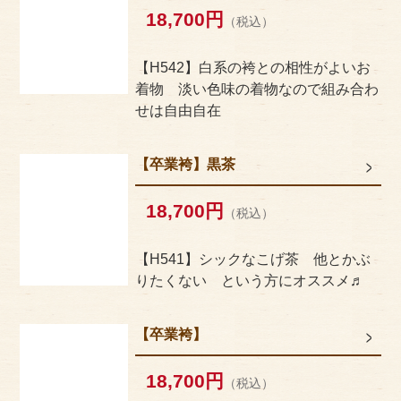
18,700円
（税込）
【H542】白系の袴との相性がよいお
着物 淡い色味の着物なので組み合わ
せは自由自在
【卒業袴】黒茶
18,700円
（税込）
【H541】シックなこげ茶 他とかぶ
りたくない という方にオススメ♬
【卒業袴】
18,700円
（税込）