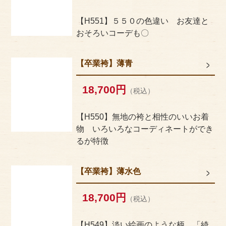
【H551】５５０の色違い お友達と
おそろいコーデも〇
【卒業袴】薄青
18,700円
（税込）
【H550】無地の袴と相性のいいお着
物 いろいろなコーディネートができ
るが特徴
【卒業袴】薄水色
18,700円
（税込）
【H549】淡い絵画のような柄 「綺