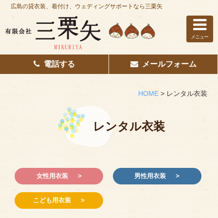
広島の貸衣装、着付け、ウェディングサポートなら三栗矢
メニュー
電話する
メールフォーム
ホーム
はじめての方へ
HOME
>
レンタル衣装
レンタル衣装
レンタル衣装
着付け
花嫁着付け
女性用衣装
男性用衣装
着付け/教室
その他サービス
こども用衣装