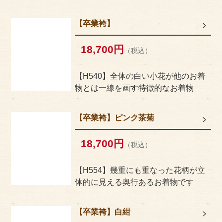
サイトマップ
【卒業袴】
18,700円
（税込）
【H540】全体の白い小花が他のお着
物とは一線を画す特徴的なお着物
【卒業袴】ピンク茶菊
18,700円
（税込）
【H554】幾重にも重なった花柄が立
体的に見える奥行あるお着物です
【卒業袴】白紺