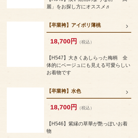
麗」をお探し方にオススメ♬
【卒業袴】アイボリ薄桃
18,700円
（税込）
【H547】大きくあしらった梅柄 全
体的にベージュにも見える可愛らしい
お着物です
【卒業袴】水色
18,700円
（税込）
【H546】紫縁の草華が艶っぽいお着
物