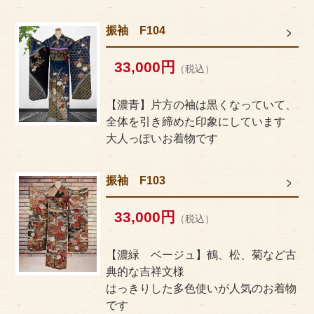
アクセス
振袖 F104
サイズのはかり方
33,000円
（税込）
よくある質問
ブログ
【濃青】片方の袖は黒くなっていて、
全体を引き締めた印象にしています
ご利用の流れ
大人っぽいお着物です
今月のオススメ衣装
振袖 F103
成人式特設ページ
33,000円
（税込）
お問い合わせ
【濃緑 ベージュ】鶴、松、菊など古
お客様の声
典的な吉祥文様
はっきりした多色使いが人気のお着物
プライバシーポリシー
です