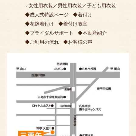
女性用衣装
／
男性用衣装
／
子ども用衣装
成人式特設ページ
着付け
花嫁着付け
着付け教室
ブライダルサポート
不動産紹介
ご利用の流れ
お客様の声