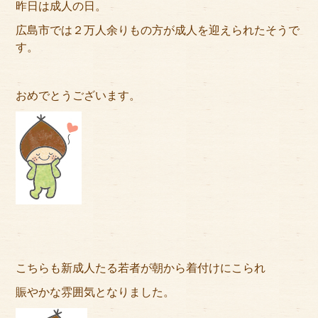
昨日は成人の日。
アクセス
広島市では２万人余りもの方が成人を迎えられたそうで
サイズのはかり方
す。
よくある質問
おめでとうございます。
ブログ
ご利用の流れ
今月のオススメ衣装
成人式特設ページ
お問い合わせ
こちらも新成人たる若者が朝から着付けにこられ
お客様の声
賑やかな雰囲気となりました。
プライバシーポリシー