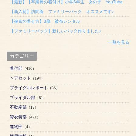
【最新】【卒業袴の着付け】小学6年生 女の子 YouTube
【新入荷】訪問着 ファミリーパック オススメです♪
【被布の着せ方】3歳 被布レンタル
【ファミリーパック】新しいパック作りました♪
一覧を見る
カテゴリー
着付部
（410）
ヘアセット
（194）
ブライダルレポート
（36）
ブライダル部
（81）
不動産部
（18）
貸衣装部
（421）
進物部
（4）