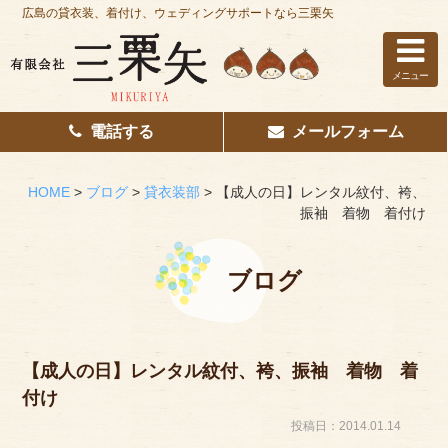
広島の貸衣装、着付け、ウェディングサポートなら三栗矢
メニュー
電話する
メールフォーム
ホーム
はじめての方へ
HOME
>
ブログ
>
貸衣装部
>
【成人の日】レンタル紋付、袴、
振袖 着物 着付け
レンタル衣装
着付け
ブログ
花嫁着付け
着付け/教室
【成人の日】レンタル紋付、袴、振袖 着物 着
付け
その他サービス
投稿日：2014.01.14