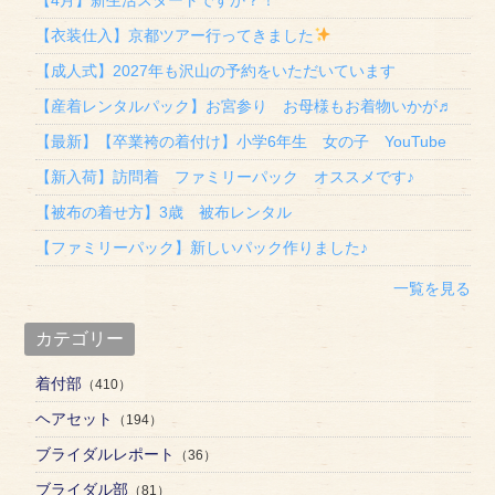
【衣装仕入】京都ツアー行ってきました
【成人式】2027年も沢山の予約をいただいています
【産着レンタルパック】お宮参り お母様もお着物いかが♬
【最新】【卒業袴の着付け】小学6年生 女の子 YouTube
【新入荷】訪問着 ファミリーパック オススメです♪
【被布の着せ方】3歳 被布レンタル
【ファミリーパック】新しいパック作りました♪
一覧を見る
カテゴリー
着付部
（410）
ヘアセット
（194）
ブライダルレポート
（36）
ブライダル部
（81）