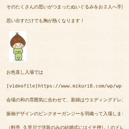
そのたくさんの思いがつまったぬいぐるみをお２人へ手渡
思い出すだけでも胸が熱くなります！
お色直し入場では
[videofile]https://www.mikuri8.com/wp/wp-c
会場の和の雰囲気に合わせて、新婦はウエディングドレス
振袖デザインのピンクオーガンジーを羽織って入場しまし
（料亭 久里川で洋装のみの結婚式にはイチ押し！のドレス和