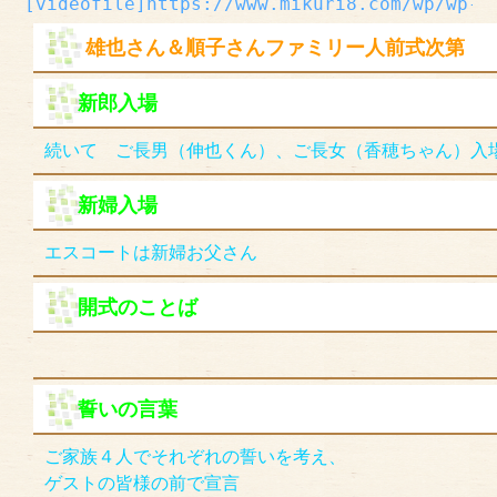
[videofile]https://www.mikuri8.com/wp/wp-c
サイトマップ
雄也さん＆順子さんファミリー人前式次第
新郎入場
続いて　ご長男（伸也くん）、ご長女（香穂ちゃん）入
新婦入場
エスコートは新婦お父さん
開式のことば
誓いの言葉
ご家族４人でそれぞれの誓いを考え、
ゲストの皆様の
前で宣言