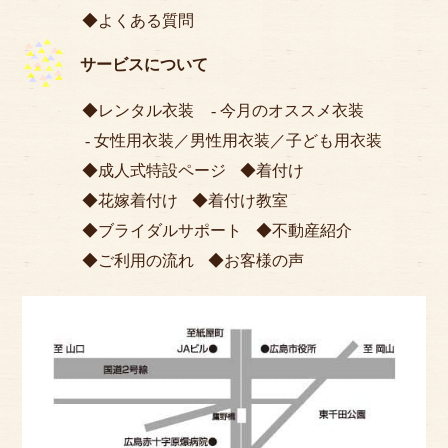
よくある質問
サービスについて
レンタル衣装
今月のオススメ衣装
女性用衣装
／
男性用衣装
／
子ども用衣装
成人式特設ページ
着付け
花嫁着付け
着付け教室
ブライダルサポート
不動産紹介
ご利用の流れ
お客様の声