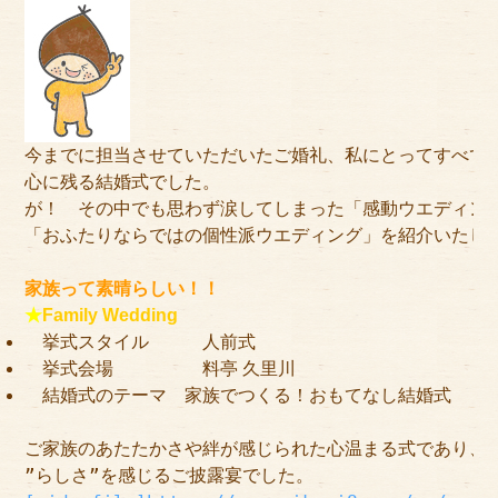
アクセス
サイズのはかり方
よくある質問
今までに担当させていただいたご婚礼、私にとってすべて
ブログ
心に残る結婚式でした。
が！　その中でも思わず涙してしまった「感動ウエディン
ご利用の流れ
「おふたりならではの個性派ウエディング」を紹介いたします
今月のオススメ衣装
家族って素晴らしい！！
★
Family Wedding
成人式特設ページ
挙式スタイル 人前式
挙式会場 料亭 久里川
お問い合わせ
結婚式のテーマ 家族でつくる！おもてなし結婚式
お客様の声
ご家族のあたたかさや絆が感じられた心温まる式であり、
プライバシーポリシー
”らしさ”を感じるご披露宴でした。