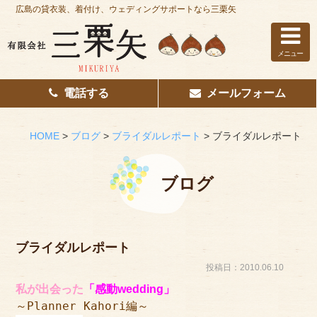
広島の貸衣装、着付け、ウェディングサポートなら三栗矢
メニュー
電話する
メールフォーム
ホーム
はじめての方へ
HOME
>
ブログ
>
ブライダルレポート
>
ブライダルレポート
レンタル衣装
ブログ
着付け
花嫁着付け
ブライダルレポート
着付け/教室
投稿日：2010.06.10
私が出会った
「感動w
edding」
その他サービス
～Planner Kahori編～