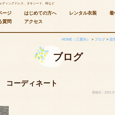
ェディングドレス、タキシード、袴など
ページ
はじめての方へ
レンタル衣装
着
る質問
アクセス
HOME
（三栗矢）
>
ブログ
>
貸
ブログ
 コーディネート
投稿日：2021.01