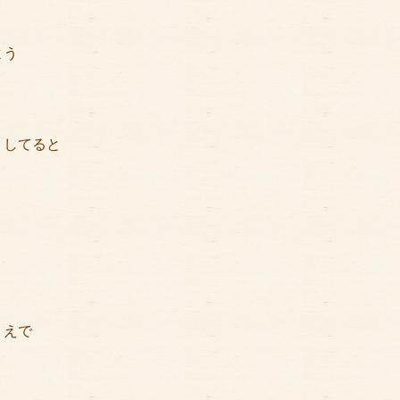
よう
トしてると
うえで