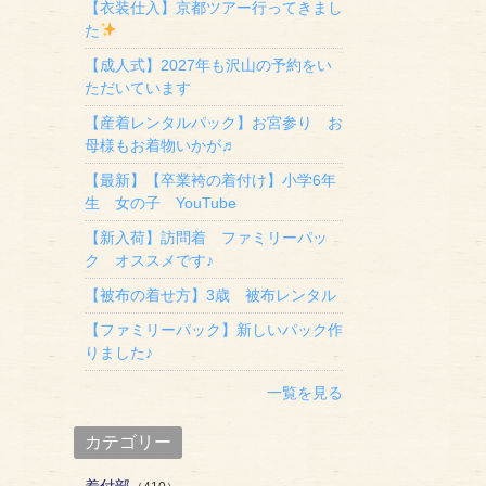
【衣装仕入】京都ツアー行ってきまし
た
【成人式】2027年も沢山の予約をい
ただいています
【産着レンタルパック】お宮参り お
母様もお着物いかが♬
【最新】【卒業袴の着付け】小学6年
生 女の子 YouTube
【新入荷】訪問着 ファミリーパッ
ク オススメです♪
【被布の着せ方】3歳 被布レンタル
【ファミリーパック】新しいパック作
りました♪
一覧を見る
カテゴリー
着付部