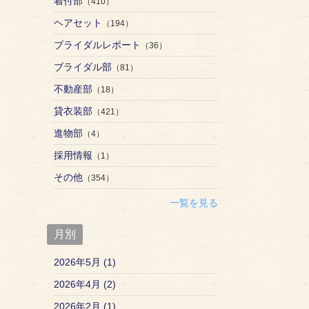
着付部
（410）
ヘアセット
（194）
ブライダルレポート
（36）
ブライダル部
（81）
不動産部
（18）
貸衣装部
（421）
進物部
（4）
採用情報
（1）
その他
（354）
一覧を見る
月別
2026年5月 (1)
2026年4月 (2)
2026年2月 (1)