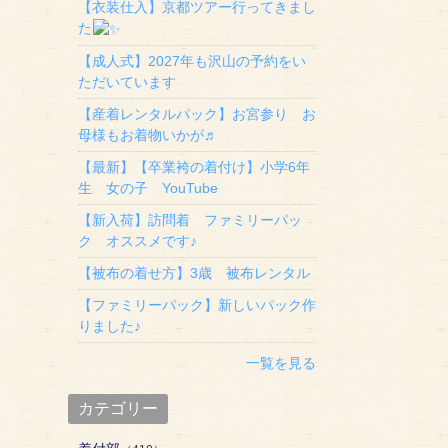
【衣装仕入】京都ツアー行ってきまし
た
【成人式】2027年も沢山の予約をい
ただいています
【産着レンタルパック】お宮参り お
母様もお着物いかが♬
【最新】【卒業袴の着付け】小学6年
生 女の子 YouTube
【新入荷】訪問着 ファミリーパッ
ク オススメです♪
【被布の着せ方】3歳 被布レンタル
【ファミリーパック】新しいパック作
りました♪
一覧を見る
カテゴリー