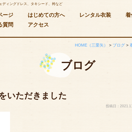
ェディングドレス、タキシード、袴など
ページ
はじめての方へ
レンタル衣装
着
る質問
アクセス
HOME
（三栗矢）
>
ブログ
>
ブログ
をいただきました
投稿日：2021.11