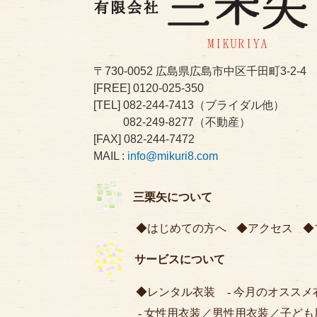
〒730-0052
広島県広島市中区千田町3-2-4
[FREE]
0120-025-350
[TEL]
082-244-7413
（ブライダル他）
082-249-8277
（不動産）
[FAX] 082-244-7472
MAIL :
info@mikuri8.com
三栗矢について
はじめての方へ
アクセス
サービスについて
レンタル衣装
今月のオススメ
女性用衣装
／
男性用衣装
／
子ども